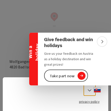
Collapse banner
Give feedback and win
Colla
holidays
y
W
i
n
a
h
o
l
i
d
a
Give us your feedback on Austria
as a holiday destination and win
Wolfganger Straße 28
great prizes!
open in Google
Open in 
4820
Bad Ischl
Take part now
Send inquiry
Slove
Select
To the website
privacy policy