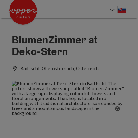
Accesskey
Accesskey
[0]
[2]
Slove
Select
BlumenZimmer at
Deko-Stern
Bad Ischl, Oberösterreich, Österreich
Open co