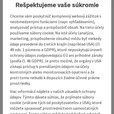
Rešpektujeme vaše súkromie
Beautiful gifts, flowers and flower arrangements
Chceme vám poskytnúť komplexný webový zážitok s
neobmedzenými funkciami (napr. vyhľadávaním),
analyzovať prístup a prispôsobiť obsah. Na tieto účely
používame súbory cookie. Na isté účely (analýza,
marketing, prispôsobenie obsahu) môžu byť niekedy
Contact
údaje prevedené do tretích krajín (napríklad USA) (čl.
49 ods. 1 písmeno a GDPR), ktoré neposkytujú úroveň
Opening hours
ochrany údajov zodpovedajúcu EÚ ani príhodné záruky
(podľa čl. 46 GDPR). Je preto možné, že orgány v USA
získajú prístup k prenášaným údajom na účely
Arrival
kontrolných alebo monitorovacích opatrení a že
proti tomu nebudú k dispozícii žiadne účinné právne
prostriedky.
Suitability
Viac informácií nájdete v našich zásadách ochrany
údajov. Týmto dávate súhlas, že prijímate súbory
cookie (vrátane tých od poskytovateľov z USA), ktoré
Accessibility
môžete spravovať prostredníctvom samostatných
nastavení. Tento súhlas môžete kedykoľvek odvolať.