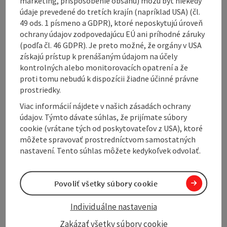
marketing, prispôsobenie obsahu) môžu byť niekedy
údaje prevedené do tretích krajín (napríklad USA) (čl.
Opening hours
49 ods. 1 písmeno a GDPR), ktoré neposkytujú úroveň
ochrany údajov zodpovedajúcu EÚ ani príhodné záruky
(podľa čl. 46 GDPR). Je preto možné, že orgány v USA
Arrival
získajú prístup k prenášaným údajom na účely
kontrolných alebo monitorovacích opatrení a že
proti tomu nebudú k dispozícii žiadne účinné právne
Accessibility
prostriedky.
Viac informácií nájdete v našich zásadách ochrany
údajov. Týmto dávate súhlas, že prijímate súbory
cookie (vrátane tých od poskytovateľov z USA), ktoré
môžete spravovať prostredníctvom samostatných
Create PDF
Nearby
nastavení. Tento súhlas môžete kedykoľvek odvolať.
Print article
Povoliť všetky súbory cookie
powered by
TOURDATA
Individuálne nastavenia
Zakázať všetky súbory cookie