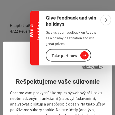
Collapse banner
Give feedback and win
Colla
holidays
y
Hauptstraße, Stadtzentrum
W
i
n
a
h
o
l
i
d
a
open in Google
Open in 
4722
Peuerbach
Give us your feedback on Austria
as a holiday destination and win
great prizes!
Send inquiry
Slove
Select
Take part now
privacy policy
Baroque statue of Johannes Nepomuk, who was
canonised in 1729. The statue was donated by
Rešpektujeme vaše súkromie
Countess Maria von Strattmann in 1723.
Chceme vám poskytnúť komplexný webový zážitok s
neobmedzenými funkciami (napr. vyhľadávaním),
analyzovať prístup a prispôsobiť obsah. Na tieto účely
Contact
používame súbory cookie. Na isté účely (analýza,