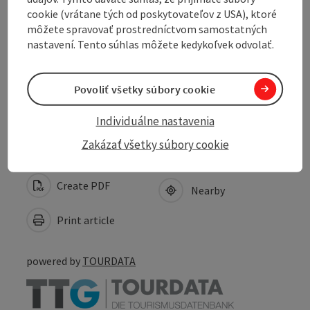
cookie (vrátane tých od poskytovateľov z USA), ktoré
Opening hours
môžete spravovať prostredníctvom samostatných
nastavení. Tento súhlas môžete kedykoľvek odvolať.
Arrival
Povoliť všetky súbory cookie
Accessibility
Individuálne nastavenia
Zakázať všetky súbory cookie
Create PDF
Nearby
Print article
powered by
TOURDATA