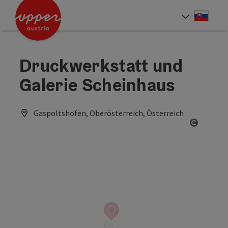
Accesskey
Accesskey
[0]
[2]
Slove
Select
Druckwerkstatt und
Galerie Scheinhaus
Gaspoltshofen, Oberösterreich, Österreich
Open co