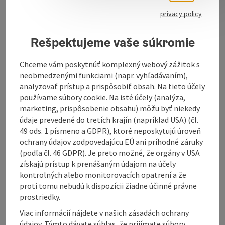
Upper Austria with a wide range of printing activities
privacy policy
and a consistent exhibition programme in the field of
"etching".
Rešpektujeme vaše súkromie
We offer a flexible, wide-ranging and individually
tailored range of printing opportunities, such as
Chceme vám poskytnúť komplexný webový zážitok s
taster days, one-day and weekly courses, offers for
neobmedzenými funkciami (napr. vyhľadávaním),
schools, children's holiday courses, artist-in-residence
analyzovať prístup a prispôsobiť obsah. Na tieto účely
residencies and exhibition opportunities, and are
používame súbory cookie. Na isté účely (analýza,
always happy to give people interested in intaglio
marketing, prispôsobenie obsahu) môžu byť niekedy
printing the opportunity to visit our workshop and
údaje prevedené do tretích krajín (napríklad USA) (čl.
take part ...
49 ods. 1 písmeno a GDPR), ktoré neposkytujú úroveň
ochrany údajov zodpovedajúcu EÚ ani príhodné záruky
Display complete description
(podľa čl. 46 GDPR). Je preto možné, že orgány v USA
získajú prístup k prenášaným údajom na účely
kontrolných alebo monitorovacích opatrení a že
proti tomu nebudú k dispozícii žiadne účinné právne
prostriedky.
Contact
Viac informácií nájdete v našich zásadách ochrany
údajov. Týmto dávate súhlas, že prijímate súbory