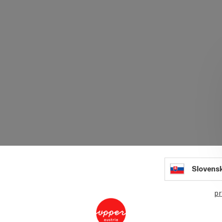
Slovens
pr
Aspe