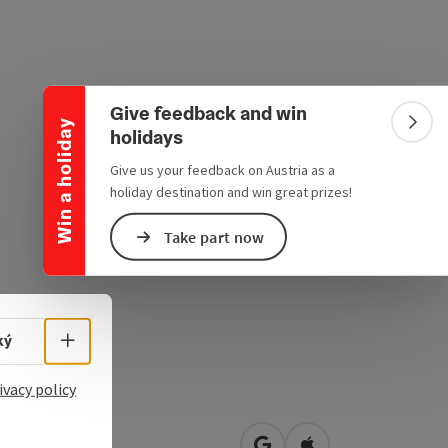
Collapse banner
Give feedback and win
Win a holiday
Colla
holidays
Give us your feedback on Austria as a
holiday destination and win great prizes!
Take part now
Select language - Open menu
ký
ivacy policy
th 123