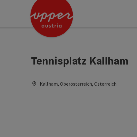
Accesskey
Accesskey
[0]
[2]
Tennisplatz Kallham
Kallham, Oberösterreich, Österreich