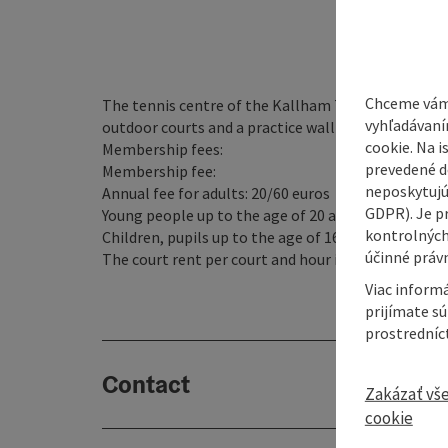
Chceme vám
The tennis centre of the Kallham Tennis Club is di
vyhľadávaní
outdoor courts and a practice wall available.
cookie. Na 
Membership fees:
prevedené do
Membership fee:
neposkytujú
Annual fee for adults: 20/60 euros
GDPR). Je p
Young people up to the age of 20 and students: 10/
kontrolných
Children, pupils up to the age of 16: 10 euros/free
účinné právn
The court rent per court and hour is for- Members
Viac informá
prijímate s
prostredníc
Contact
Zakázať vš
cookie