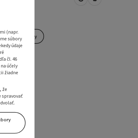
open in Google Maps
Open in Apple Map
0
Kallham
i (napr.
Send inquiry
vame súbory
ekedy údaje
ré
a čl. 46
 na účely
ii žiadne
, že
e spravovať
dvolať.
úbory