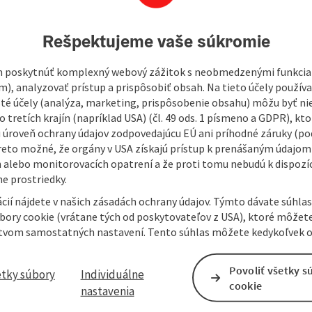
472
Rešpektujeme vaše súkromie
 poskytnúť komplexný webový zážitok s neobmedzenými funkciam
rectly adjacent to the Kallham outdoor pool. There are two
m), analyzovať prístup a prispôsobiť obsah. Na tieto účely použí
isté účely (analýza, marketing, prispôsobenie obsahu) môžu byť ni
 tretích krajín (napríklad USA) (čl. 49 ods. 1 písmeno a GDPR), kto
 úroveň ochrany údajov zodpovedajúcu EÚ ani príhodné záruky (podľ
reto možné, že orgány v USA získajú prístup k prenášaným údajom
30 euros
 alebo monitorovacích opatrení a že proti tomu nebudú k dispozíc
e prostriedky.
 (without playing fee): 8 Euro- Non-members: 10 Euro
cií nájdete v našich zásadách ochrany údajov. Týmto dávate súhlas
úbory cookie (vrátane tých od poskytovateľov z USA), ktoré môžet
tvom samostatných nastavení. Tento súhlas môžete kedykoľvek o
Povoliť všetky s
etky súbory
Individuálne
cookie
nastavenia