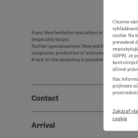
Chceme vám
vyhľadávaní
Franz Reschenhofer specialises in the manufacture
cookie. Na 
(especially harps).
prevedené do
Further specialisations: New and further develop
neposkytujú
sculptures; production of instruments for music t
GDPR). Je p
A visit to the workshop is possible at any time b
kontrolných
účinné právn
Viac informá
prijímate s
prostredníc
Contact
Zakázať vš
cookie
Arrival