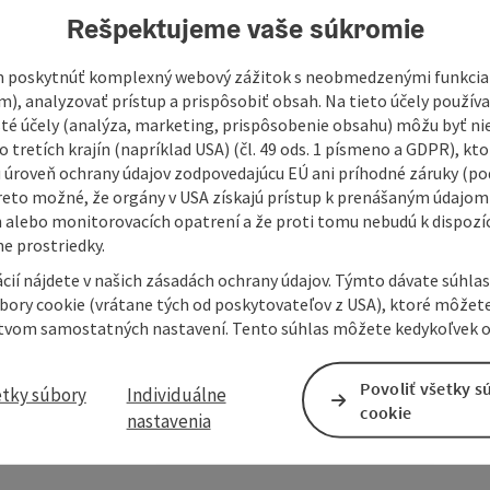
514
Rešpektujeme vaše súkromie
 poskytnúť komplexný webový zážitok s neobmedzenými funkciam
m), analyzovať prístup a prispôsobiť obsah. Na tieto účely použí
 and restoration of historical stringed instruments
isté účely (analýza, marketing, prispôsobenie obsahu) môžu byť ni
 tretích krajín (napríklad USA) (čl. 49 ods. 1 písmeno a GDPR), kto
ments in harp making; development of wind harps and sound
 úroveň ochrany údajov zodpovedajúcu EÚ ani príhodné záruky (podľ
herapy.
reto možné, že orgány v USA získajú prístup k prenášaným údajom
y telephone appointment.
 alebo monitorovacích opatrení a že proti tomu nebudú k dispozíc
e prostriedky.
cií nájdete v našich zásadách ochrany údajov. Týmto dávate súhlas
úbory cookie (vrátane tých od poskytovateľov z USA), ktoré môžet
tvom samostatných nastavení. Tento súhlas môžete kedykoľvek o
Povoliť všetky s
etky súbory
Individuálne
cookie
nastavenia