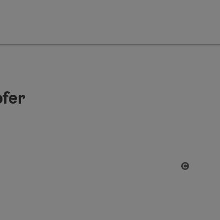
fer
Open co