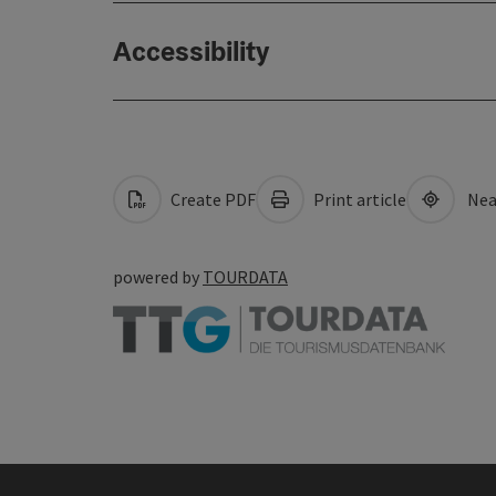
Accessibility
Create PDF
Print article
Nea
powered by
TOURDATA