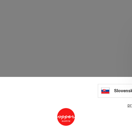
Slovens
pr
Hand