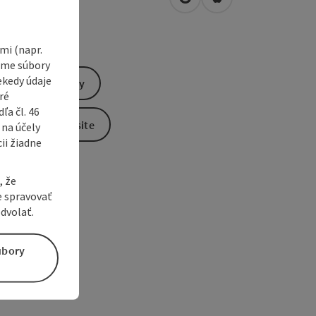
open in Google Maps
Open in Apple Map
4
Handenberg
i (napr.
vame súbory
ekedy údaje
Send inquiry
ré
a čl. 46
To the website
 na účely
ii žiadne
, že
e spravovať
dvolať.
úbory