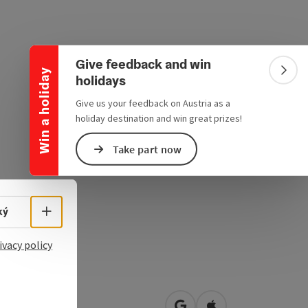
Collapse banner
Give feedback and win
Win a holiday
Colla
holidays
Give us your feedback on Austria as a
holiday destination and win great prizes!
Take part now
Select language - Open menu
ký
ivacy policy
enberg 25