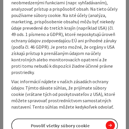
Contact
neobmedzenými funkciami (napr. vyhľadávaním),
analyzovať prístup a prispôsobiť obsah. Na tieto účely
používame súbory cookie. Na isté účely (analýza,
Arrival
marketing, prispôsobenie obsahu) môžu byť niekedy
údaje prevedené do tretích krajín (napríklad USA) (čl.
49 ods. 1 písmeno a GDPR), ktoré neposkytujú úroveň
Award
ochrany údajov zodpovedajúcu EÚ ani príhodné záruky
(podľa čl. 46 GDPR). Je preto možné, že orgány v USA
získajú prístup k prenášaným údajom na účely
Cooperation
kontrolných alebo monitorovacích opatrení a že
proti tomu nebudú k dispozícii žiadne účinné právne
prostriedky.
Suitability
Viac informácií nájdete v našich zásadách ochrany
údajov. Týmto dávate súhlas, že prijímate súbory
Accessibility
cookie (vrátane tých od poskytovateľov z USA), ktoré
môžete spravovať prostredníctvom samostatných
nastavení. Tento súhlas môžete kedykoľvek odvolať.
Create PDF
Povoliť všetky súbory cookie
Nearby