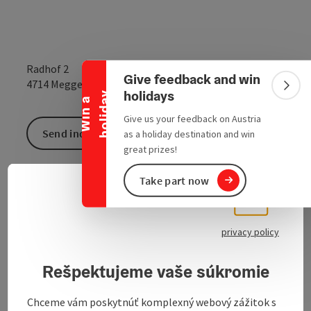
Collapse banner
Radhof 2
Give feedback and win
open in Google
Open in 
4714
Meggenhofen
Colla
holidays
y
W
i
n
a
h
o
l
i
d
a
Give us your feedback on Austria
Send inquiry
as a holiday destination and win
great prizes!
Take part now
Products:
Slove
Select
Organic spelt pasta and durum wheat pasta
Other products:
privacy policy
Organic free-range eggs
Rešpektujeme vaše súkromie
Chceme vám poskytnúť komplexný webový zážitok s