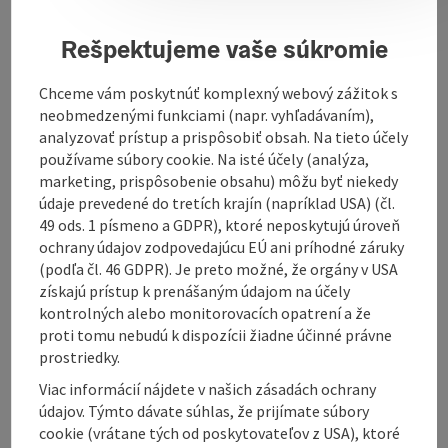
Schlossberg:
Rešpektujeme vaše súkromie
Legend Trail (yellow), 500 m, 20 min; Kuchlersteig
(blue), 600 m, 30 min; Way of the Cross (red), 935 m, 40
minBibelweg (purple), 2,300 m, 60 minCircular Trail to
Chceme vám poskytnúť komplexný webový zážitok s
the Augenbründl/Waldsee (green), 1,800 m, 40 min
neobmedzenými funkciami (napr. vyhľadávaním),
The hiking map showing these routes is available at
analyzovať prístup a prispôsobiť obsah. Na tieto účely
the municipal office.
používame súbory cookie. Na isté účely (analýza,
marketing, prispôsobenie obsahu) môžu byť niekedy
údaje prevedené do tretích krajín (napríklad USA) (čl.
49 ods. 1 písmeno a GDPR), ktoré neposkytujú úroveň
ochrany údajov zodpovedajúcu EÚ ani príhodné záruky
(podľa čl. 46 GDPR). Je preto možné, že orgány v USA
Contact
získajú prístup k prenášaným údajom na účely
kontrolných alebo monitorovacích opatrení a že
proti tomu nebudú k dispozícii žiadne účinné právne
Opening hours
prostriedky.
Viac informácií nájdete v našich zásadách ochrany
Arrival
údajov. Týmto dávate súhlas, že prijímate súbory
cookie (vrátane tých od poskytovateľov z USA), ktoré