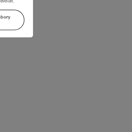
dvolať.
úbory