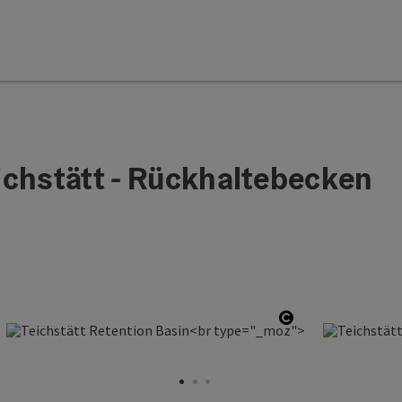
ichstätt - Rückhaltebecken
n copyright
Open copyrigh