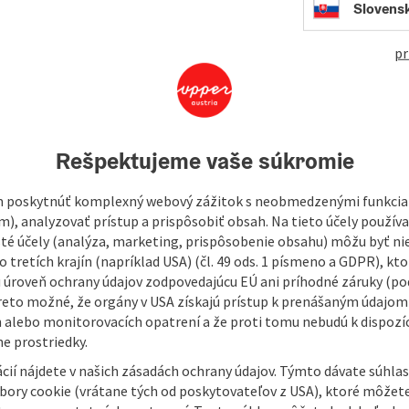
open in Googl
Open in
Slovens
pr
 in the municipality of Lengau in the district of Braunau am
4 hectares and was created as a near-natural flood retention
rfing and Friedburg.
Rešpektujeme vaše súkromie
iotopes and serves as an important habitat for numerous
es for nature-related leisure activities such as hiking and
 poskytnúť komplexný webový zážitok s neobmedzenými funkciam
m), analyzovať prístup a prispôsobiť obsah. Na tieto účely použí
isté účely (analýza, marketing, prispôsobenie obsahu) môžu byť ni
ration ...
 tretích krajín (napríklad USA) (čl. 49 ods. 1 písmeno a GDPR), kto
 úroveň ochrany údajov zodpovedajúcu EÚ ani príhodné záruky (podľ
reto možné, že orgány v USA získajú prístup k prenášaným údajom
 alebo monitorovacích opatrení a že proti tomu nebudú k dispozíc
e prostriedky.
cií nájdete v našich zásadách ochrany údajov. Týmto dávate súhlas
úbory cookie (vrátane tých od poskytovateľov z USA), ktoré môžet