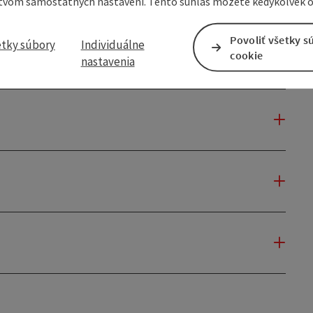
tvom samostatných nastavení. Tento súhlas môžete kedykoľvek o
Povoliť všetky s
etky súbory
Individuálne
cookie
nastavenia