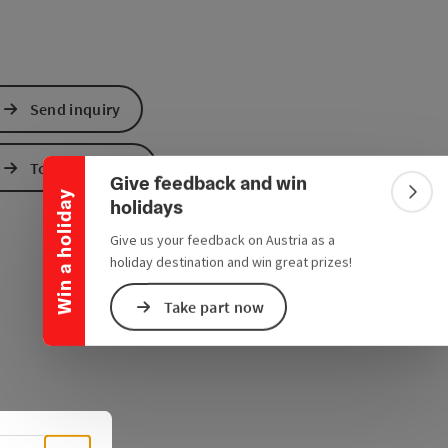
Collapse banner
Send inquiry
To the website
Give feedback and win
Win a holiday
Colla
holidays
Give us your feedback on Austria as a
holiday destination and win great prizes!
Take part now