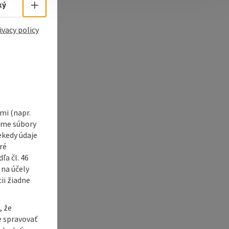
e Maps
 Apple Maps
Select language - Open menu
ký
ivacy policy
i (napr.
vame súbory
ekedy údaje
ré
a čl. 46
 na účely
ii žiadne
, že
e spravovať