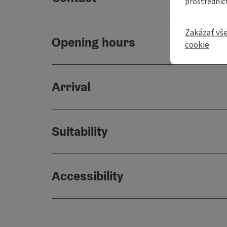
prostredníc
Zakázať vš
Opening hours
cookie
Arrival
Suitability
Accessibility