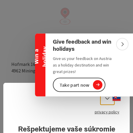
Collapse banner
Give feedback and win
Colla
holidays
y
W
i
n
a
h
o
l
i
d
a
Give us your feedback on Austria
Hofmark 16
as a holiday destination and win
open in Google
Open in 
4962
Mining
great prizes!
Take part now
Send inquiry
Slove
Select
privacy policy
Our company specializes in blacksmithing and
metalworking. Among other things, we manufacture
Rešpektujeme vaše súkromie
railings, fences, gates, window grilles, Damascus