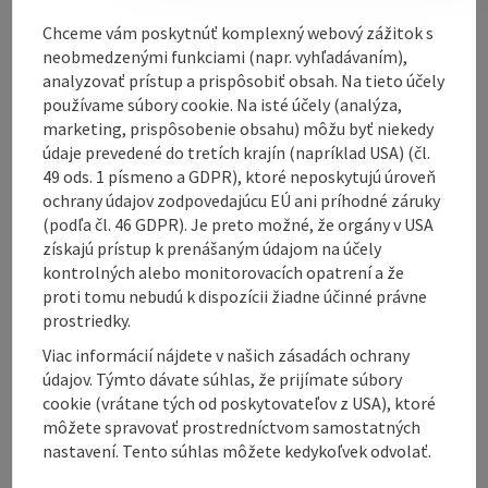
steel, and much more. We also repair agricultural
machinery and equipment.
Chceme vám poskytnúť komplexný webový zážitok s
neobmedzenými funkciami (napr. vyhľadávaním),
analyzovať prístup a prispôsobiť obsah. Na tieto účely
používame súbory cookie. Na isté účely (analýza,
marketing, prispôsobenie obsahu) môžu byť niekedy
údaje prevedené do tretích krajín (napríklad USA) (čl.
Contact
49 ods. 1 písmeno a GDPR), ktoré neposkytujú úroveň
ochrany údajov zodpovedajúcu EÚ ani príhodné záruky
(podľa čl. 46 GDPR). Je preto možné, že orgány v USA
Opening hours
získajú prístup k prenášaným údajom na účely
kontrolných alebo monitorovacích opatrení a že
proti tomu nebudú k dispozícii žiadne účinné právne
Arrival
prostriedky.
Viac informácií nájdete v našich zásadách ochrany
Suitability
údajov. Týmto dávate súhlas, že prijímate súbory
cookie (vrátane tých od poskytovateľov z USA), ktoré
môžete spravovať prostredníctvom samostatných
Accessibility
nastavení. Tento súhlas môžete kedykoľvek odvolať.