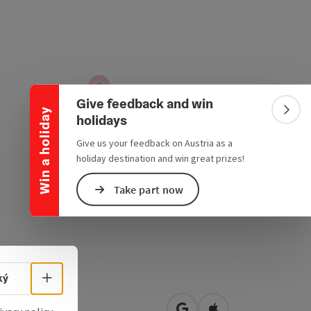
Collapse banner
Give feedback and win
Win a holiday
Colla
holidays
Give us your feedback on Austria as a
holiday destination and win great prizes!
Take part now
Select language - Open menu
ký
ark 21