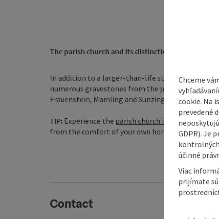
The parish church and its distinctive tower are visi
In addition to a larger-than-life statue of St Roc
Chceme vám
numerous gravestones from the period after 1500
vyhľadávaní
Frauenstein, Mamling and Sunzing.
cookie. Na 
prevedené do
TIP:
Experience the
parish church in Mining
virtuall
neposkytujú
from the comfort of your own home.
GDPR). Je p
kontrolných
účinné právn
Viac informá
prijímate s
prostredníc
Contact