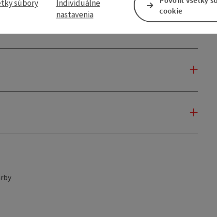
etky súbory
Individuálne
cookie
nastavenia
rby