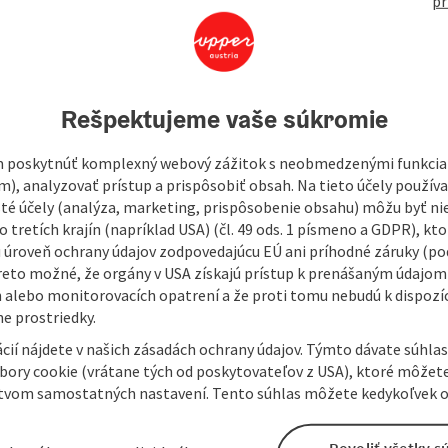
pr
496
ble from afar.
Rešpektujeme vaše súkromie
h by Meinrad Guggenbichler, the church also contains
 poskytnúť komplexný webový zážitok s neobmedzenými funkciam
 from family members of the former dominions of
m), analyzovať prístup a prispôsobiť obsah. Na tieto účely použí
isté účely (analýza, marketing, prispôsobenie obsahu) môžu byť ni
 tretích krajín (napríklad USA) (čl. 49 ods. 1 písmeno a GDPR), kto
y and discover the special features of the Innviertel region
 úroveň ochrany údajov zodpovedajúcu EÚ ani príhodné záruky (podľ
reto možné, že orgány v USA získajú prístup k prenášaným údajom
 alebo monitorovacích opatrení a že proti tomu nebudú k dispozíc
e prostriedky.
cií nájdete v našich zásadách ochrany údajov. Týmto dávate súhlas
úbory cookie (vrátane tých od poskytovateľov z USA), ktoré môžet
tvom samostatných nastavení. Tento súhlas môžete kedykoľvek o
Povoliť všetky s