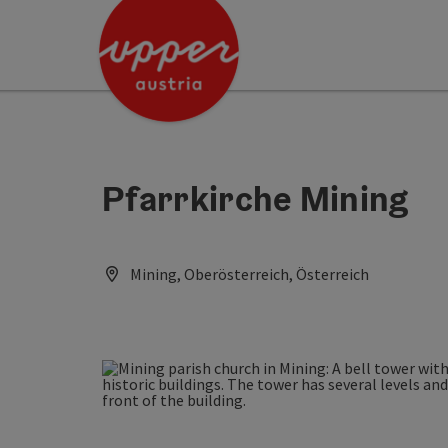
Accesskey
Accesskey
[0]
[2]
Pfarrkirche Mining
Mining, Oberösterreich, Österreich