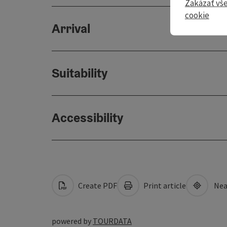
Zakázať vš
cookie
Arrival
Suitability
Accessibility
Create PDF
Print article
Nea
powered by
TOURDATA