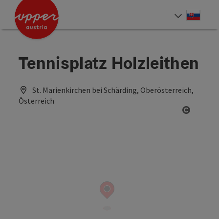
Accesskey
Accesskey
[0]
[2]
Slove
Select
Tennisplatz Holzleithen
St. Marienkirchen bei Schärding, Oberösterreich,
Österreich
Open co