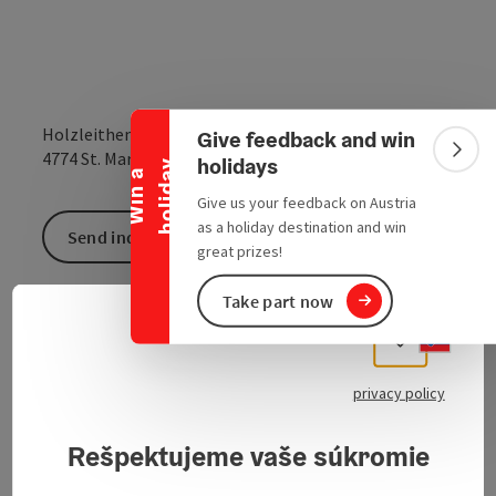
Collapse banner
Holzleithen
Give feedback and win
open in Google
Open in 
4774
St. Marienkirchen bei Schärding
Colla
holidays
y
W
i
n
a
h
o
l
i
d
a
Give us your feedback on Austria
as a holiday destination and win
Send inquiry
great prizes!
Take part now
If you are interested, please contact Günther Huber
Slove
Select
(07711/2254-15).
privacy policy
Rešpektujeme vaše súkromie
Contact