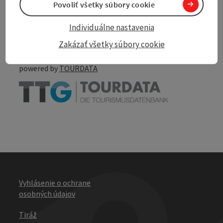
Povoliť všetky súbory cookie
Create PDF
Nearby
Individuálne nastavenia
Print article
Zakázať všetky súbory cookie
powered by
TOURDATA
Vyhlásenie o ochrane
osobných údajov
Tiráž