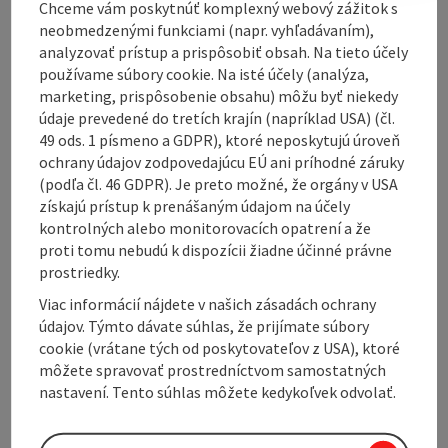
Chceme vám poskytnúť komplexný webový zážitok s
neobmedzenými funkciami (napr. vyhľadávaním),
Arrival
analyzovať prístup a prispôsobiť obsah. Na tieto účely
používame súbory cookie. Na isté účely (analýza,
marketing, prispôsobenie obsahu) môžu byť niekedy
tennis
údaje prevedené do tretích krajín (napríklad USA) (čl.
49 ods. 1 písmeno a GDPR), ktoré neposkytujú úroveň
ochrany údajov zodpovedajúcu EÚ ani príhodné záruky
Sports
(podľa čl. 46 GDPR). Je preto možné, že orgány v USA
získajú prístup k prenášaným údajom na účely
kontrolných alebo monitorovacích opatrení a že
Equipment
proti tomu nebudú k dispozícii žiadne účinné právne
prostriedky.
Suitability
Viac informácií nájdete v našich zásadách ochrany
údajov. Týmto dávate súhlas, že prijímate súbory
cookie (vrátane tých od poskytovateľov z USA), ktoré
Accessibility
môžete spravovať prostredníctvom samostatných
nastavení. Tento súhlas môžete kedykoľvek odvolať.