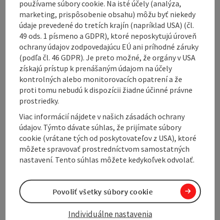
používame súbory cookie. Na isté účely (analýza,
marketing, prispôsobenie obsahu) môžu byť niekedy
údaje prevedené do tretích krajín (napríklad USA) (čl.
49 ods. 1 písmeno a GDPR), ktoré neposkytujú úroveň
ochrany údajov zodpovedajúcu EÚ ani príhodné záruky
Contact
(podľa čl. 46 GDPR). Je preto možné, že orgány v USA
získajú prístup k prenášaným údajom na účely
Arrival
kontrolných alebo monitorovacích opatrení a že
proti tomu nebudú k dispozícii žiadne účinné právne
prostriedky.
Accessibility
Viac informácií nájdete v našich zásadách ochrany
údajov. Týmto dávate súhlas, že prijímate súbory
cookie (vrátane tých od poskytovateľov z USA), ktoré
môžete spravovať prostredníctvom samostatných
nastavení. Tento súhlas môžete kedykoľvek odvolať.
Create PDF
Nearby
Povoliť všetky súbory cookie
Print article
Individuálne nastavenia