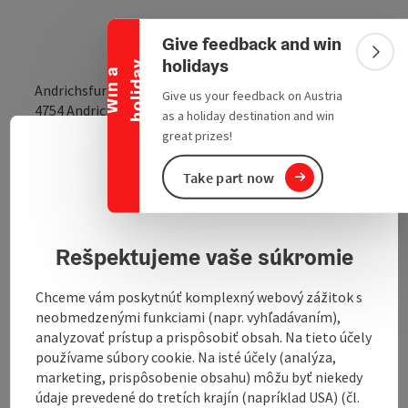
Collapse banner
Give feedback and win
Colla
holidays
y
W
i
n
a
h
o
l
i
d
a
Andrichsfurt
Give us your feedback on Austria
open in Google
Open in 
4754
Andrichsfurt
as a holiday destination and win
great prizes!
Slove
Select
Send inquiry
Take part now
privacy policy
To the website
Rešpektujeme vaše súkromie
Chceme vám poskytnúť komplexný webový zážitok s
neobmedzenými funkciami (napr. vyhľadávaním),
analyzovať prístup a prispôsobiť obsah. Na tieto účely
používame súbory cookie. Na isté účely (analýza,
marketing, prispôsobenie obsahu) môžu byť niekedy
Contact
údaje prevedené do tretích krajín (napríklad USA) (čl.