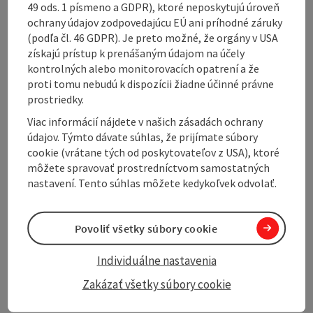
49 ods. 1 písmeno a GDPR), ktoré neposkytujú úroveň
ochrany údajov zodpovedajúcu EÚ ani príhodné záruky
Arrival
(podľa čl. 46 GDPR). Je preto možné, že orgány v USA
získajú prístup k prenášaným údajom na účely
Accessibility
kontrolných alebo monitorovacích opatrení a že
proti tomu nebudú k dispozícii žiadne účinné právne
prostriedky.
Viac informácií nájdete v našich zásadách ochrany
údajov. Týmto dávate súhlas, že prijímate súbory
Create PDF
cookie (vrátane tých od poskytovateľov z USA), ktoré
Nearby
môžete spravovať prostredníctvom samostatných
nastavení. Tento súhlas môžete kedykoľvek odvolať.
Print article
powered by
TOURDATA
Povoliť všetky súbory cookie
Individuálne nastavenia
Zakázať všetky súbory cookie