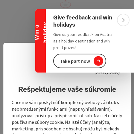
Collapse banner
Give feedback and win
Colla
holidays
y
W
i
n
a
h
o
l
i
d
a
Give us your feedback on Austria
as a holiday destination and win
Brückenstraße
great prizes!
open in Google
Open in 
5145
Neukirchen an der Enknach
Slove
Select
Take part now
privacy policy
A new children's playground was built in the
Rešpektujeme vaše súkromie
municipality of Neukirchen an der Enknach in June
2009. All equipment is barrier-free and meets the
latest safety standards.
Chceme vám poskytnúť komplexný webový zážitok s
neobmedzenými funkciami (napr. vyhľadávaním),
analyzovať prístup a prispôsobiť obsah. Na tieto účely
používame súbory cookie. Na isté účely (analýza,
marketing, prispôsobenie obsahu) môžu byť niekedy