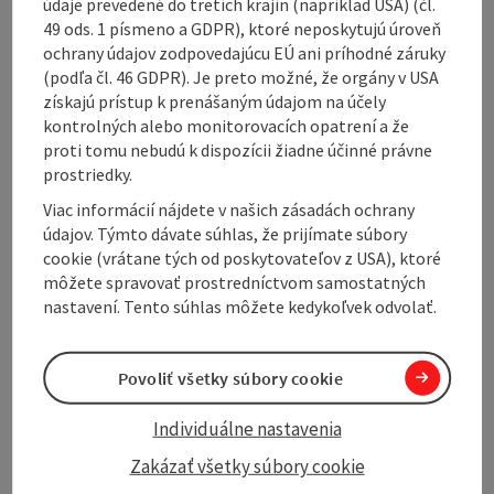
Contact
údaje prevedené do tretích krajín (napríklad USA) (čl.
49 ods. 1 písmeno a GDPR), ktoré neposkytujú úroveň
ochrany údajov zodpovedajúcu EÚ ani príhodné záruky
Arrival
(podľa čl. 46 GDPR). Je preto možné, že orgány v USA
získajú prístup k prenášaným údajom na účely
kontrolných alebo monitorovacích opatrení a že
Accessibility
proti tomu nebudú k dispozícii žiadne účinné právne
prostriedky.
Viac informácií nájdete v našich zásadách ochrany
údajov. Týmto dávate súhlas, že prijímate súbory
cookie (vrátane tých od poskytovateľov z USA), ktoré
Create PDF
Nearby
môžete spravovať prostredníctvom samostatných
nastavení. Tento súhlas môžete kedykoľvek odvolať.
Print article
Povoliť všetky súbory cookie
powered by
TOURDATA
Individuálne nastavenia
Zakázať všetky súbory cookie