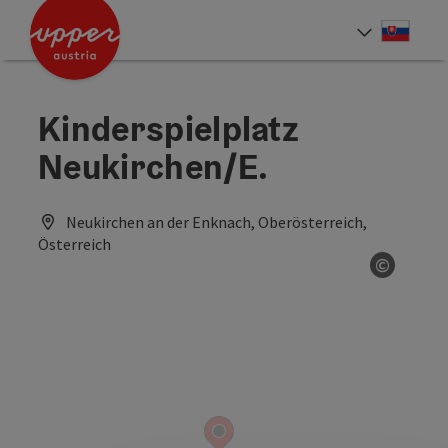
Accesskey
Accesskey
[0]
[2]
Slove
Select
Kinderspielplatz
Neukirchen/E.
Neukirchen an der Enknach, Oberösterreich,
Österreich
©
Open co