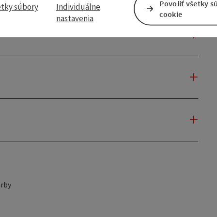
Povoliť všetky s
etky súbory
Individuálne
cookie
nastavenia
rby