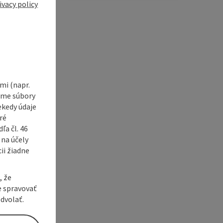
e Maps
 Apple Maps
ivacy policy
i (napr.
vame súbory
ekedy údaje
ré
a čl. 46
 na účely
ii žiadne
, že
e spravovať
dvolať.