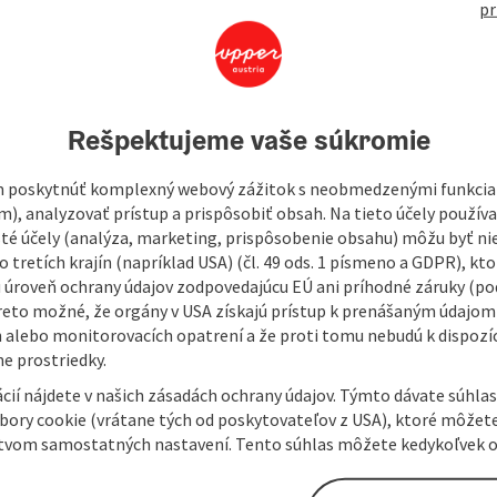
open in Googl
Open in
pr
 the best view of the world's longest castle and the town of
Rešpektujeme vaše súkromie
 poskytnúť komplexný webový zážitok s neobmedzenými funkciam
m), analyzovať prístup a prispôsobiť obsah. Na tieto účely použí
isté účely (analýza, marketing, prispôsobenie obsahu) môžu byť ni
 tretích krajín (napríklad USA) (čl. 49 ods. 1 písmeno a GDPR), kto
 úroveň ochrany údajov zodpovedajúcu EÚ ani príhodné záruky (podľ
reto možné, že orgány v USA získajú prístup k prenášaným údajom
 alebo monitorovacích opatrení a že proti tomu nebudú k dispozíc
e prostriedky.
cií nájdete v našich zásadách ochrany údajov. Týmto dávate súhlas
úbory cookie (vrátane tých od poskytovateľov z USA), ktoré môžet
tvom samostatných nastavení. Tento súhlas môžete kedykoľvek o