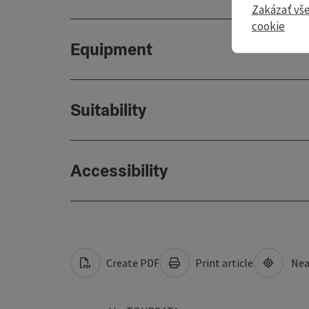
Zakázať vš
cookie
Equipment
Suitability
Accessibility
Create PDF
Print article
Nea