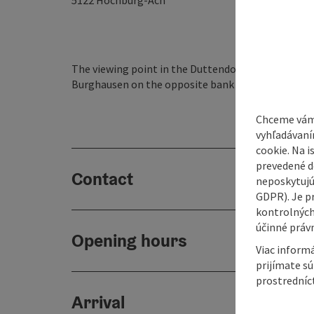
5122
Hochburg-Ach
The viewing point in the Duttendorf district offers
Burghausen on the opposite bank of the Salzach.
Chceme vám
vyhľadávaní
cookie. Na 
prevedené do
Contact
neposkytujú
GDPR). Je p
kontrolných
účinné právn
Opening hours
Viac informá
prijímate s
prostredníc
Arrival