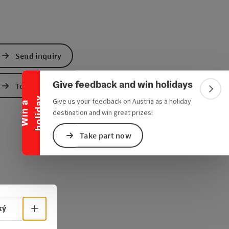
Collapse banner
Send inquiry
Give feedback and win holidays
To the website
Colla
y
Give us your feedback on Austria as a holiday
W
i
n
a
h
o
l
i
d
a
destination and win great prizes!
Take part now
Select language - Open menu
ký