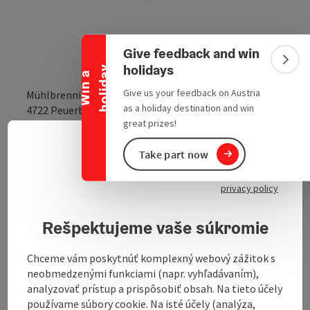
Collapse banner
Give feedback and win
Colla
holidays
y
W
i
n
a
h
o
l
i
d
a
Give us your feedback on Austria
Mühlbrenning 5
as a holiday destination and win
open in Google
Open in 
4722
Peuerbach
great prizes!
Slove
Take part now
Select
The Naturfreunde Peuerbach Naturefriends House is
privacy policy
located in the village of Mühlbrenning. There is a
large playground with great play equipment for
children in front of the house.
Rešpektujeme vaše súkromie
Chceme vám poskytnúť komplexný webový zážitok s
neobmedzenými funkciami (napr. vyhľadávaním),
analyzovať prístup a prispôsobiť obsah. Na tieto účely
používame súbory cookie. Na isté účely (analýza,