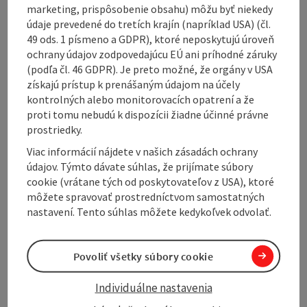
Contact
marketing, prispôsobenie obsahu) môžu byť niekedy
údaje prevedené do tretích krajín (napríklad USA) (čl.
49 ods. 1 písmeno a GDPR), ktoré neposkytujú úroveň
Arrival
ochrany údajov zodpovedajúcu EÚ ani príhodné záruky
(podľa čl. 46 GDPR). Je preto možné, že orgány v USA
získajú prístup k prenášaným údajom na účely
Suitability
kontrolných alebo monitorovacích opatrení a že
proti tomu nebudú k dispozícii žiadne účinné právne
prostriedky.
Accessibility
Viac informácií nájdete v našich zásadách ochrany
údajov. Týmto dávate súhlas, že prijímate súbory
cookie (vrátane tých od poskytovateľov z USA), ktoré
môžete spravovať prostredníctvom samostatných
nastavení. Tento súhlas môžete kedykoľvek odvolať.
Create PDF
Nearby
Print article
Povoliť všetky súbory cookie
Individuálne nastavenia
powered by
TOURDATA