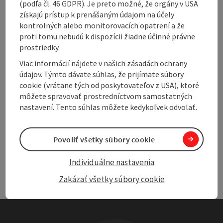
Accessibility
(podľa čl. 46 GDPR). Je preto možné, že orgány v USA
získajú prístup k prenášaným údajom na účely
kontrolných alebo monitorovacích opatrení a že
proti tomu nebudú k dispozícii žiadne účinné právne
prostriedky.
Create PDF
Viac informácií nájdete v našich zásadách ochrany
Nearby
údajov. Týmto dávate súhlas, že prijímate súbory
cookie (vrátane tých od poskytovateľov z USA), ktoré
Print article
môžete spravovať prostredníctvom samostatných
nastavení. Tento súhlas môžete kedykoľvek odvolať.
powered by
TOURDATA
Povoliť všetky súbory cookie
Individuálne nastavenia
Zakázať všetky súbory cookie