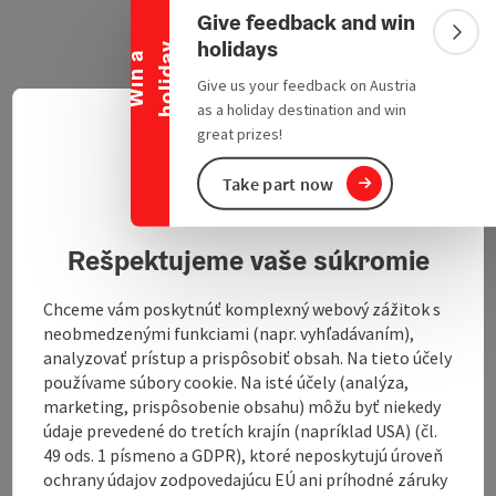
Collapse banner
Give feedback and win
Colla
holidays
y
W
i
n
a
h
o
l
i
d
a
Give us your feedback on Austria
as a holiday destination and win
Rath
great prizes!
Slove
Select
open in Google
Open in 
4724
Eschenau im Hausruckkreis
Take part now
privacy policy
Rešpektujeme vaše súkromie
Chceme vám poskytnúť komplexný webový zážitok s
neobmedzenými funkciami (napr. vyhľadávaním),
analyzovať prístup a prispôsobiť obsah. Na tieto účely
Contact
používame súbory cookie. Na isté účely (analýza,
marketing, prispôsobenie obsahu) môžu byť niekedy
Arrival
údaje prevedené do tretích krajín (napríklad USA) (čl.
49 ods. 1 písmeno a GDPR), ktoré neposkytujú úroveň
ochrany údajov zodpovedajúcu EÚ ani príhodné záruky