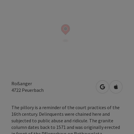
Roßanger
open in Googl
Open in
4722
Peuerbach
The pillory is a reminder of the court practices of the
16th century. Delinquents were chained here and
subjected to public abuse and ridicule. The granite
column dates back to 1571 and was originally erected
in front of the Pflegerhaus on Rathausplatz.