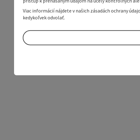
prístup k prenášaným údajom na účely kontrolných aleb
Viac informácií nájdete v našich zásadách ochrany úda
kedykoľvek odvolať.