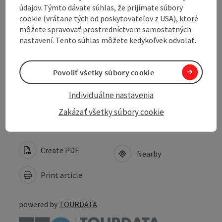
údajov. Týmto dávate súhlas, že prijímate súbory
cookie (vrátane tých od poskytovateľov z USA), ktoré
Prices
môžete spravovať prostredníctvom samostatných
nastavení. Tento súhlas môžete kedykoľvek odvolať.
Suitability
Povoliť všetky súbory cookie
Accessibility
Individuálne nastavenia
Zakázať všetky súbory cookie
Create PDF
Nearby
Print article
powered by
TOURDATA