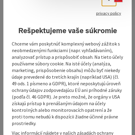
The "Baumgartnerhof", built in 1704, is located in the
"Schlüßlberger Toscana", between Bad Schallerbach
privacy policy
and Grieskirchen. Even today, its orchard grove and
mighty cellar vaults point to its history as a cider
farm.
Rešpektujeme vaše súkromie
The Hofbühne has been a cultural venue since 2000:
Chceme vám poskytnúť komplexný webový zážitok s
the barn, cowshed, stables, courtyard and other
neobmedzenými funkciami (napr. vyhľadávaním),
rooms have been adapted for theatre, cabaret, music,
analyzovať prístup a prispôsobiť obsah. Na tieto účely
film, exhibitions, seminars and festivities.
používame súbory cookie. Na isté účely (analýza,
Every ...
marketing, prispôsobenie obsahu) môžu byť niekedy
údaje prevedené do tretích krajín (napríklad USA) (čl.
Display complete description
49 ods. 1 písmeno a GDPR), ktoré neposkytujú úroveň
ochrany údajov zodpovedajúcu EÚ ani príhodné záruky
(podľa čl. 46 GDPR). Je preto možné, že orgány v USA
získajú prístup k prenášaným údajom na účely
kontrolných alebo monitorovacích opatrení a že
Contact
proti tomu nebudú k dispozícii žiadne účinné právne
prostriedky.
Viac informácií nájdete v našich zásadách ochrany
Arrival