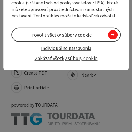
Contact
cookie (vrátane tých od poskytovateľov z USA), ktoré
môžete spravovať prostredníctvom samostatných
nastavení. Tento súhlas môžete kedykoľvek odvolať.
Arrival
Povoliť všetky súbory cookie
Accessibility
Individuálne nastavenia
Zakázať všetky súbory cookie
Create PDF
Nearby
Print article
powered by
TOURDATA