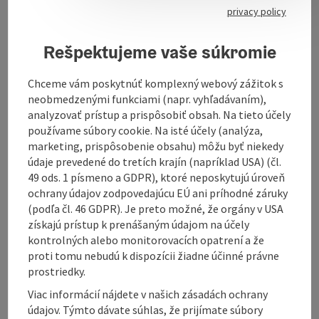
Paddocks and 7 hectares of grass paddocks
privacy policy
cosy riding parlour
Rešpektujeme vaše súkromie
The offer:
Chceme vám poskytnúť komplexný webový zážitok s
12 well-trained school horsesJumping up to class A
neobmedzenými funkciami (napr. vyhľadávaním),
Dressage up to class M
analyzovať prístup a prispôsobiť obsah. Na tieto účely
Riding lessons for beginners and advanced riders
používame súbory cookie. Na isté účely (analýza,
Riding of young or problematic horses
marketing, prispôsobenie obsahu) môžu byť niekedy
1x annual acceptance of rider pass and rider pin test
údaje prevedené do tretích krajín (napríklad USA) (čl.
Participation in competitions on school horses
49 ods. 1 písmeno a GDPR), ktoré neposkytujú úroveň
possible for advanced riders
ochrany údajov zodpovedajúcu EÚ ani príhodné záruky
Vaulting courses for children
(podľa čl. 46 GDPR). Je preto možné, že orgány v USA
Riding holidays for children
získajú prístup k prenášaným údajom na účely
Two double rooms
kontrolných alebo monitorovacích opatrení a že
Children's room with eight beds
proti tomu nebudú k dispozícii žiadne účinné právne
prostriedky.
Viac informácií nájdete v našich zásadách ochrany
údajov. Týmto dávate súhlas, že prijímate súbory