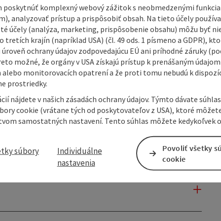
477
 poskytnúť komplexný webový zážitok s neobmedzenými funkciam
m), analyzovať prístup a prispôsobiť obsah. Na tieto účely použí
isté účely (analýza, marketing, prispôsobenie obsahu) môžu byť ni
 tretích krajín (napríklad USA) (čl. 49 ods. 1 písmeno a GDPR), kto
 úroveň ochrany údajov zodpovedajúcu EÚ ani príhodné záruky (podľ
reto možné, že orgány v USA získajú prístup k prenášaným údajom
 alebo monitorovacích opatrení a že proti tomu nebudú k dispozíc
e prostriedky.
cií nájdete v našich zásadách ochrany údajov. Týmto dávate súhlas
úbory cookie (vrátane tých od poskytovateľov z USA), ktoré môžet
tvom samostatných nastavení. Tento súhlas môžete kedykoľvek o
Povoliť všetky s
etky súbory
Individuálne
cookie
nastavenia