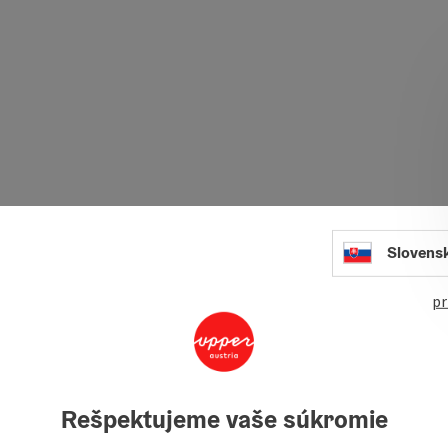
Slovens
pr
Rešpektujeme vaše súkromie
Nied