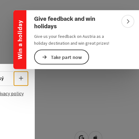
Collapse banner
Give feedback and win
Win a holiday
Colla
holidays
Give us your feedback on Austria as a
holiday destination and win great prizes!
Take part now
Select language - Open menu
ký
ivacy policy
erham 6