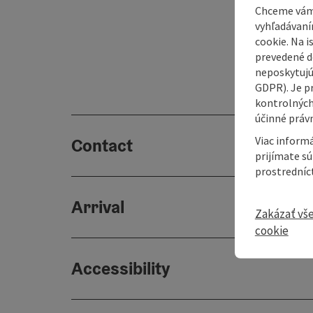
Chceme vám
vyhľadávaní
cookie. Na 
prevedené do
neposkytujú
GDPR). Je p
kontrolných
účinné právn
Viac informá
Contact
prijímate s
prostredníc
Arrival
Zakázať vš
cookie
Accessibility