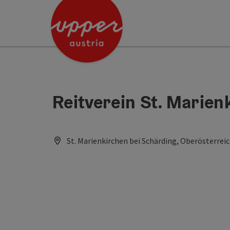
Accesskey
Accesskey
[0]
[2]
Reitverein St. Marien
St. Marienkirchen bei Schärding, Oberösterreic