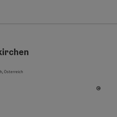
kirchen
h, Österreich
Open co