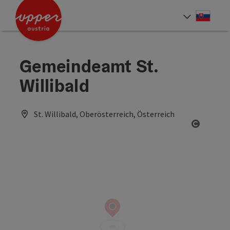
Accesskey
Accesskey
[0]
[2]
Slove
Select
Gemeindeamt St.
Willibald
St. Willibald, Oberösterreich, Österreich
Open co