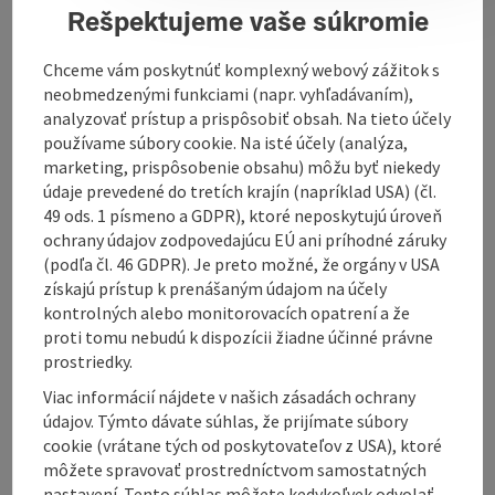
football pitches. There are also various leisure
Rešpektujeme vaše súkromie
activities on offer as part of the "Healthy
Community" programme.
Chceme vám poskytnúť komplexný webový zážitok s
The municipal office is open from Monday to Friday
neobmedzenými funkciami (napr. vyhľadávaním),
from 8 a.m. to 12 noon and (except Wednesday) also in
analyzovať prístup a prispôsobiť obsah. Na tieto účely
the afternoon. The staff are available to answer
používame súbory cookie. Na isté účely (analýza,
questions and provide suggestions to guests and
marketing, prispôsobenie obsahu) môžu byť niekedy
visitors to St. Willibald. Hiking maps and information
údaje prevedené do tretích krajín (napríklad USA) (čl.
material are also available at ...
49 ods. 1 písmeno a GDPR), ktoré neposkytujú úroveň
ochrany údajov zodpovedajúcu EÚ ani príhodné záruky
Display complete description
(podľa čl. 46 GDPR). Je preto možné, že orgány v USA
získajú prístup k prenášaným údajom na účely
kontrolných alebo monitorovacích opatrení a že
proti tomu nebudú k dispozícii žiadne účinné právne
prostriedky.
Contact
Viac informácií nájdete v našich zásadách ochrany
údajov. Týmto dávate súhlas, že prijímate súbory
cookie (vrátane tých od poskytovateľov z USA), ktoré
Arrival
môžete spravovať prostredníctvom samostatných
nastavení. Tento súhlas môžete kedykoľvek odvolať.