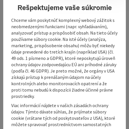
demolished at the end of the 18th century due to the
Rešpektujeme vaše súkromie
risk of collapse and rebuilt in the 19th century. The
church is dedicated to St Romanus, who, according to
tradition, was a Roman soldier and martyr. In addition
Chceme vám poskytnúť komplexný webový zážitok s
to a neo-Gothic high altar from 1885, there are two
neobmedzenými funkciami (napr. vyhľadávaním),
side altars in the parish church. The upper part of the
analyzovať prístup a prispôsobiť obsah. Na tieto účely
left ...
používame súbory cookie. Na isté účely (analýza,
marketing, prispôsobenie obsahu) môžu byť niekedy
Display complete description
údaje prevedené do tretích krajín (napríklad USA) (čl.
49 ods. 1 písmeno a GDPR), ktoré neposkytujú úroveň
ochrany údajov zodpovedajúcu EÚ ani príhodné záruky
(podľa čl. 46 GDPR). Je preto možné, že orgány v USA
získajú prístup k prenášaným údajom na účely
kontrolných alebo monitorovacích opatrení a že
Contact
proti tomu nebudú k dispozícii žiadne účinné právne
prostriedky.
Arrival
Viac informácií nájdete v našich zásadách ochrany
údajov. Týmto dávate súhlas, že prijímate súbory
cookie (vrátane tých od poskytovateľov z USA), ktoré
Suitability
môžete spravovať prostredníctvom samostatných