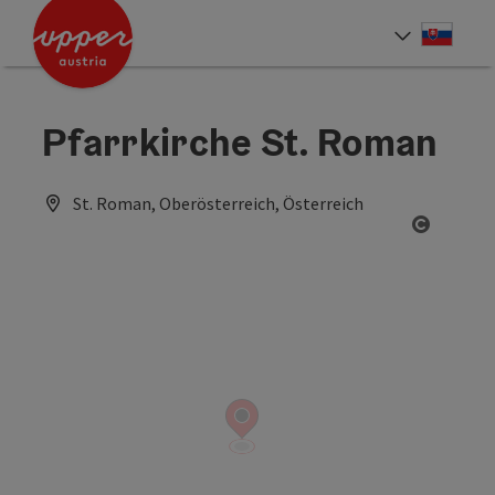
Accesskey
Accesskey
[0]
[2]
Slove
Select
Pfarrkirche St. Roman
St. Roman, Oberösterreich, Österreich
Open co