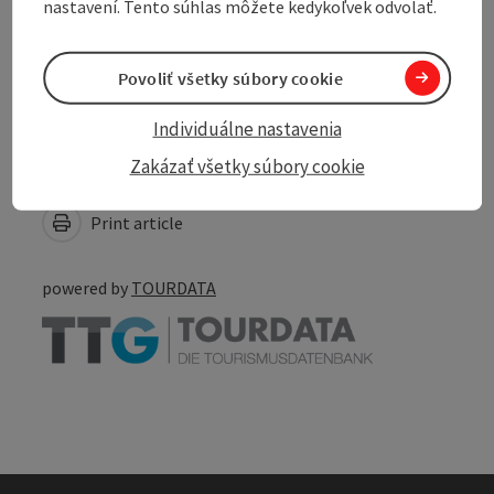
nastavení. Tento súhlas môžete kedykoľvek odvolať.
Accessibility
Povoliť všetky súbory cookie
Individuálne nastavenia
Zakázať všetky súbory cookie
Create PDF
Nearby
Print article
powered by
TOURDATA