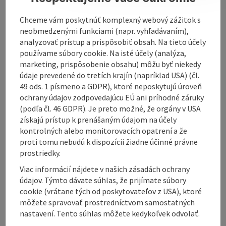
Direction Passau and Linz. Tickets for Danube
Chceme vám poskytnúť komplexný webový zážitok s
Shipping Wurm & Köck : Donauschiffahrt Wurm + Köck
neobmedzenými funkciami (napr. vyhľadávaním),
Höllgasse 26 · D-94032 Passau · Tel. +49 (0) 851 929292 ·
analyzovať prístup a prispôsobiť obsah. Na tieto účely
Fax +49 (0) 851 35518 Untere Donaulände 1 · A-4020
používame súbory cookie. Na isté účely (analýza,
Linz · Tel. +43 (0) 732 783607 · Fax +43 (0) 732 78360720
marketing, prispôsobenie obsahu) môžu byť niekedy
údaje prevedené do tretích krajín (napríklad USA) (čl.
49 ods. 1 písmeno a GDPR), ktoré neposkytujú úroveň
ochrany údajov zodpovedajúcu EÚ ani príhodné záruky
(podľa čl. 46 GDPR). Je preto možné, že orgány v USA
Contact
získajú prístup k prenášaným údajom na účely
kontrolných alebo monitorovacích opatrení a že
proti tomu nebudú k dispozícii žiadne účinné právne
Arrival
prostriedky.
Viac informácií nájdete v našich zásadách ochrany
Suitability
údajov. Týmto dávate súhlas, že prijímate súbory
cookie (vrátane tých od poskytovateľov z USA), ktoré
môžete spravovať prostredníctvom samostatných
Accessibility
nastavení. Tento súhlas môžete kedykoľvek odvolať.