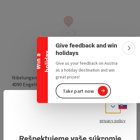
Collapse banner
Give feedback and win
Colla
holidays
y
W
i
n
a
h
o
l
i
d
a
Give us your feedback on Austria
as a holiday destination and win
great prizes!
Nibelungenstraße
open in Google
Open in 
4090
Engelhartszell
Take part now
Slove
Select
Send inquiry
privacy policy
To the website
Rešpektujeme vaše súkromie