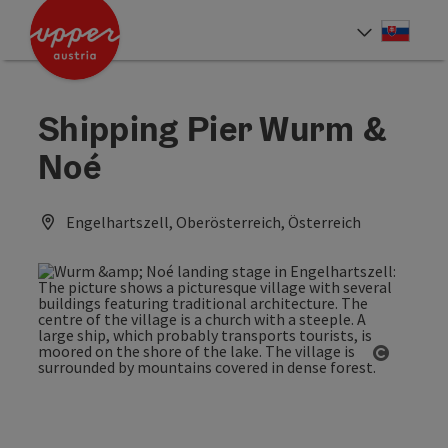
Accesskey
Accesskey
[0]
[2]
Slove
Select
Shipping Pier Wurm &
Noé
Engelhartszell, Oberösterreich, Österreich
Open co