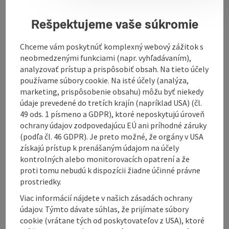
palas with remnants of a ring and kennel can still be
found behind a moat on the steep slope. Only small
Rešpektujeme vaše súkromie
remains of the former outer bailey, destroyed by road
construction, and the gatehouse are still standing.
Chceme vám poskytnúť komplexný webový zážitok s
The seat of the Passau ministers played a certain role
neobmedzenými funkciami (napr. vyhľadávaním),
in the Schaunberg feud of the 13th century. It fell into
analyzovať prístup a prispôsobiť obsah. Na tieto účely
disrepair in the 15th century, but is now inhabited
používame súbory cookie. Na isté účely (analýza,
again.
marketing, prispôsobenie obsahu) môžu byť niekedy
údaje prevedené do tretích krajín (napríklad USA) (čl.
49 ods. 1 písmeno a GDPR), ktoré neposkytujú úroveň
ochrany údajov zodpovedajúcu EÚ ani príhodné záruky
(podľa čl. 46 GDPR). Je preto možné, že orgány v USA
Contact
získajú prístup k prenášaným údajom na účely
kontrolných alebo monitorovacích opatrení a že
proti tomu nebudú k dispozícii žiadne účinné právne
Opening hours
prostriedky.
Viac informácií nájdete v našich zásadách ochrany
Arrival
údajov. Týmto dávate súhlas, že prijímate súbory
cookie (vrátane tých od poskytovateľov z USA), ktoré