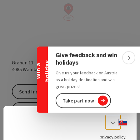
Collapse banner
Give feedback and win
Colla
holidays
Graben 11
y
W
i
n
a
h
o
l
i
d
a
open in Google
Open in 
4085
Waldkirchen am Wesen
Give us your feedback on Austria
as a holiday destination and win
great prizes!
Send inquiry
Take part now
To the website
Slove
Select
No interior tour The walls of a rectangular keep and
privacy policy