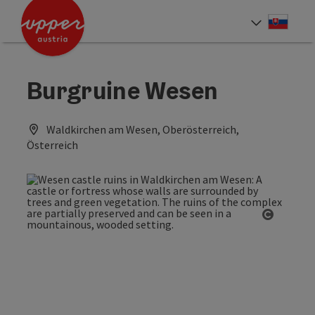
Accesskey
Accesskey
[0]
[2]
Slove
Select
Burgruine Wesen
Waldkirchen am Wesen, Oberösterreich,
Österreich
Open co