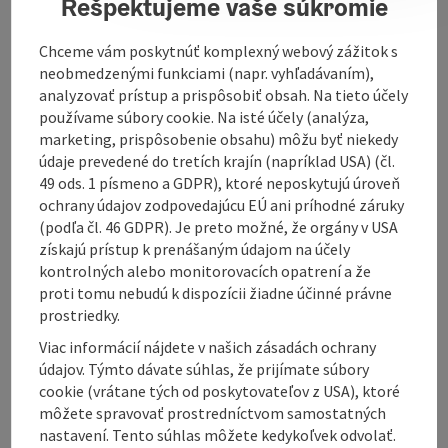
Rešpektujeme vaše súkromie
12.00 pm and 1.00 pm - 6.00 pmHiking maps available
at the municipal officeFACTS AND FACTSFederal state:
Chceme vám poskytnúť komplexný webový zážitok s
Upper AustriaDistrict: SchärdingRegional affiliation:
neobmedzenými funkciami (napr. vyhľadávaním),
InnviertelPopulation: 2573 (2001)Elevation: 486 m
analyzovať prístup a prispôsobiť obsah. Na tieto účely
(main town)Area: 21.0 km²;Cadastral communities:
používame súbory cookie. Na isté účely (analýza,
Eisenbirn, Freundorf, Hofalt, Landertsberg,
marketing, prispôsobenie obsahu) môžu byť niekedy
Münzkirchen, SchießdorfLocalities: Eisenbirn,
údaje prevedené do tretích krajín (napríklad USA) (čl.
Eitzenberg, Feicht, Ficht, Freundorf, Füxledt, Geibing,
49 ods. 1 písmeno a GDPR), ktoré neposkytujú úroveň
Hötzenberg, Landertsberg, Ludham, Prackenberg,
ochrany údajov zodpovedajúcu EÚ ani príhodné záruky
Raad, Schießdorf, Wilhelming
(podľa čl. 46 GDPR). Je preto možné, že orgány v USA
získajú prístup k prenášaným údajom na účely
kontrolných alebo monitorovacích opatrení a že
proti tomu nebudú k dispozícii žiadne účinné právne
prostriedky.
Contact
Viac informácií nájdete v našich zásadách ochrany
údajov. Týmto dávate súhlas, že prijímate súbory
Arrival
cookie (vrátane tých od poskytovateľov z USA), ktoré
môžete spravovať prostredníctvom samostatných
nastavení. Tento súhlas môžete kedykoľvek odvolať.
Accessibility