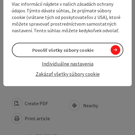
Viac informácií nájdete v našich zásadách ochrany
Trail report
údajov. Týmto dávate súhlas, že prijímate súbory
cookie (vrátane tých od poskytovateľov z USA), ktoré
môžete spravovať prostredníctvom samostatných
Sports
nastavení. Tento súhlas môžete kedykoľvek odvolať.
Suitability
Povoliť všetky súbory cookie
Individuálne nastavenia
Accessibility
Zakázať všetky súbory cookie
Create PDF
Nearby
Print article