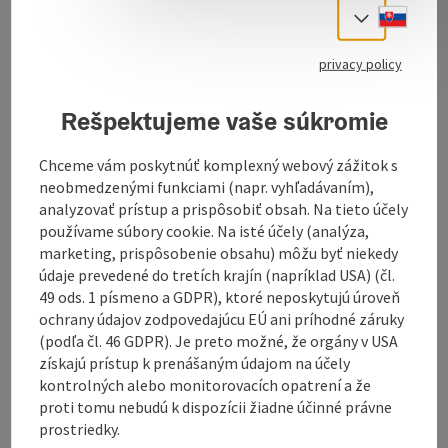
Slove
Nordic skiing region
Select
Trails in operation:
no
privacy policy
Founding year of the cross-country skiing section 1982
Rešpektujeme vaše súkromie
25 km of cross-country trails. Unfortunately, the
Chceme vám poskytnúť komplexný webový zážitok s
snowy winters have not materialised to date -
neobmedzenými funkciami (napr. vyhľadávaním),
however, it has been possible to track cross-country
analyzovať prístup a prispôsobiť obsah. Na tieto účely
trails in the municipal area from time to time
používame súbory cookie. Na isté účely (analýza,
marketing, prispôsobenie obsahu) môžu byť niekedy
údaje prevedené do tretích krajín (napríklad USA) (čl.
49 ods. 1 písmeno a GDPR), ktoré neposkytujú úroveň
ochrany údajov zodpovedajúcu EÚ ani príhodné záruky
(podľa čl. 46 GDPR). Je preto možné, že orgány v USA
Contact
získajú prístup k prenášaným údajom na účely
kontrolných alebo monitorovacích opatrení a že
proti tomu nebudú k dispozícii žiadne účinné právne
Arrival
prostriedky.