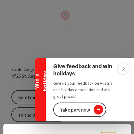
Collapse banner
Give feedback and win
Sankt Aegidi
Colla
holidays
y
open in Google
Open in 
4725
St. Aegidi
W
i
n
a
h
o
l
i
d
a
Give us your feedback on Austria
as a holiday destination and win
great prizes!
Send inquiry
Take part now
To the website