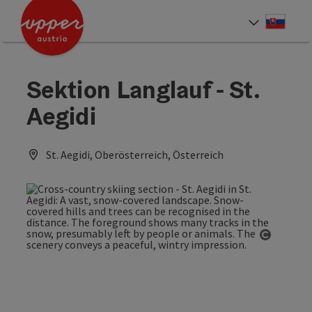
Accesskey
Accesskey
[0]
[2]
Slove
Select
Sektion Langlauf - St.
Aegidi
St. Aegidi, Oberösterreich, Österreich
Open co