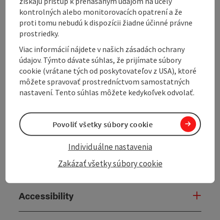
získajú prístup k prenášaným údajom na účely
Conflicts in everyday agricultural life or during
kontrolných alebo monitorovacích opatrení a že
the handover of a farm
proti tomu nebudú k dispozícii žiadne účinné právne
prostriedky.
Viac informácií nájdete v našich zásadách ochrany
údajov. Týmto dávate súhlas, že prijímate súbory
cookie (vrátane tých od poskytovateľov z USA), ktoré
Contact
môžete spravovať prostredníctvom samostatných
nastavení. Tento súhlas môžete kedykoľvek odvolať.
Opening hours
Povoliť všetky súbory cookie
Arrival
Individuálne nastavenia
Zakázať všetky súbory cookie
Suitability
Accessibility