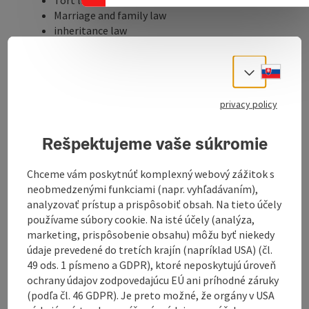
Marriage and family law
inheritance law
traffic law
Criminal law
Slove
Select
Labour law
Insolvency law
privacy policy
Contract law
tenancy law
Recovery of various claims of all kinds
Rešpektujeme vaše súkromie
Chceme vám poskytnúť komplexný webový zážitok s
Scope of application of mediation:
neobmedzenými funkciami (napr. vyhľadávaním),
Separation from spouse or partner
analyzovať prístup a prispôsobiť obsah. Na tieto účely
Child custody disputes
používame súbory cookie. Na isté účely (analýza,
Maintenance disputes
marketing, prispôsobenie obsahu) môžu byť niekedy
Inheritance disputes
údaje prevedené do tretích krajín (napríklad USA) (čl.
Neighbourhood disputes
49 ods. 1 písmeno a GDPR), ktoré neposkytujú úroveň
Labour law disputes
ochrany údajov zodpovedajúcu EÚ ani príhodné záruky
Termination of apprenticeships
(podľa čl. 46 GDPR). Je preto možné, že orgány v USA
School disputes