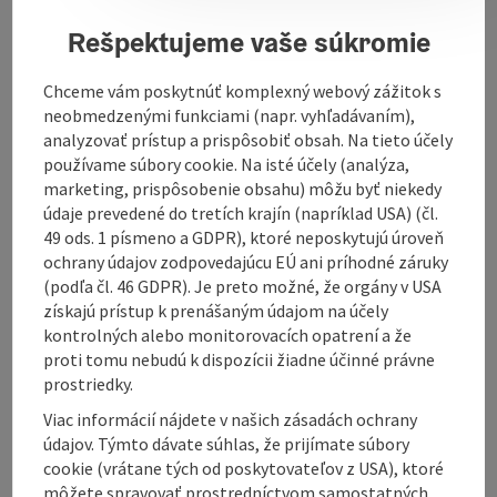
Rešpektujeme vaše súkromie
Fly fishing is a method of fishing.
It differs from other methods mainly because the
bait, generally called a fly, is too light to throw.
Chceme vám poskytnúť komplexný webový zážitok s
Therefore, the weight of the special cord is used as a
neobmedzenými funkciami (napr. vyhľadávaním),
casting weight. This requires a special cutting
analyzovať prístup a prispôsobiť obsah. Na tieto účely
technique and special fishing tackle.
používame súbory cookie. Na isté účely (analýza,
marketing, prispôsobenie obsahu) môžu byť niekedy
údaje prevedené do tretích krajín (napríklad USA) (čl.
49 ods. 1 písmeno a GDPR), ktoré neposkytujú úroveň
ochrany údajov zodpovedajúcu EÚ ani príhodné záruky
Contact
(podľa čl. 46 GDPR). Je preto možné, že orgány v USA
získajú prístup k prenášaným údajom na účely
kontrolných alebo monitorovacích opatrení a že
Opening hours
proti tomu nebudú k dispozícii žiadne účinné právne
prostriedky.
Viac informácií nájdete v našich zásadách ochrany
Arrival
údajov. Týmto dávate súhlas, že prijímate súbory
cookie (vrátane tých od poskytovateľov z USA), ktoré
Suitability
môžete spravovať prostredníctvom samostatných