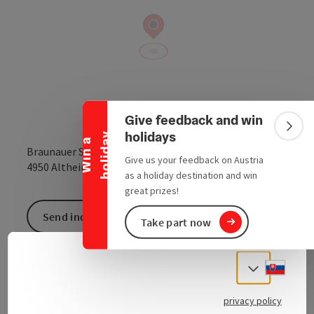
Collapse banner
Give feedback and win
Colla
holidays
y
W
i
n
a
h
o
l
i
d
a
Braunauer Straße 7
Give us your feedback on Austria
open in Google
Open in 
4950
Altheim
as a holiday destination and win
great prizes!
Send inquiry
Take part now
To the website
Slove
Select
privacy policy
Fly fishing is a method of angling.