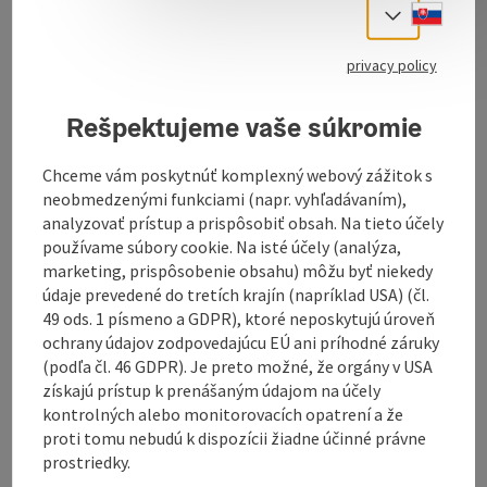
Slove
Select
Regional products directly from the farm
privacy policy
products
Minced meat, burgers, spare ribs (lamb)
Rešpektujeme vaše súkromie
Woolly pork, game hens
Liver, meat, bacon, fried, grammel and Tyrolean
dumplings
Chceme vám poskytnúť komplexný webový zážitok s
Sausages, ham, bacon (lamb)
neobmedzenými funkciami (napr. vyhľadávaním),
Swiss stone pine and baked apple liqueur
analyzovať prístup a prispôsobiť obsah. Na tieto účely
Fruit schnapps, corn schnapps, rowanberry
používame súbory cookie. Na isté účely (analýza,
schnapps, jostaberry schnapps, cherry
marketing, prispôsobenie obsahu) môžu byť niekedy
schnapps, plum schnapps, elderberry schnapps,
údaje prevedené do tretích krajín (napríklad USA) (čl.
Williams pear schnapps
49 ods. 1 písmeno a GDPR), ktoré neposkytujú úroveň
ochrany údajov zodpovedajúcu EÚ ani príhodné záruky
(podľa čl. 46 GDPR). Je preto možné, že orgány v USA
získajú prístup k prenášaným údajom na účely
kontrolných alebo monitorovacích opatrení a že
proti tomu nebudú k dispozícii žiadne účinné právne
Contact
prostriedky.