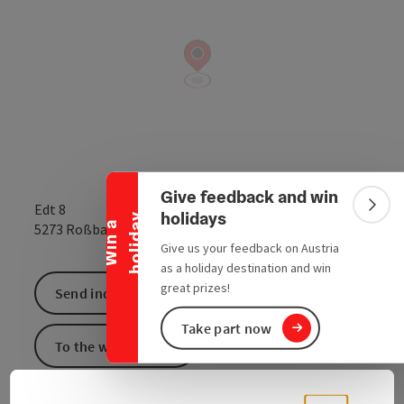
Collapse banner
Give feedback and win
Edt 8
Colla
holidays
y
W
i
n
a
h
o
l
i
d
a
open in Google
Open in 
5273
Roßbach
Give us your feedback on Austria
as a holiday destination and win
great prizes!
Send inquiry
Take part now
To the website