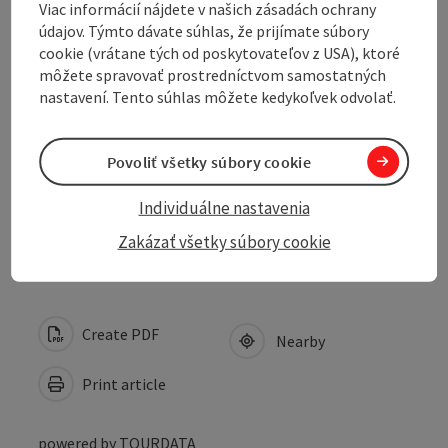
Viac informácií nájdete v našich zásadách ochrany
Opening hours
údajov. Týmto dávate súhlas, že prijímate súbory
cookie (vrátane tých od poskytovateľov z USA), ktoré
môžete spravovať prostredníctvom samostatných
Arrival
nastavení. Tento súhlas môžete kedykoľvek odvolať.
Suitability
Povoliť všetky súbory cookie
Individuálne nastavenia
Accessibility
Zakázať všetky súbory cookie
Create PDF
Nearby
Print article
powered by
TOURDATA