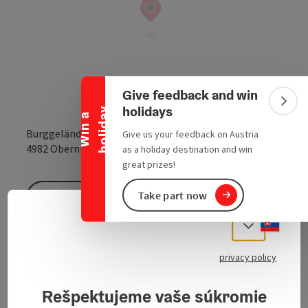
Collapse banner
Give feedback and win
Colla
holidays
y
W
i
n
a
h
o
l
i
d
a
Burggelände
Give us your feedback on Austria
open in Google
Open in 
4982
Obernberg am Inn
as a holiday destination and win
great prizes!
Take part now
Send inquiry
Slove
Select
To the website
privacy policy
Rešpektujeme vaše súkromie
Medieval castle garden in Obernberg—an herb garden
with arbors, scented benches, climbing roses, and wild