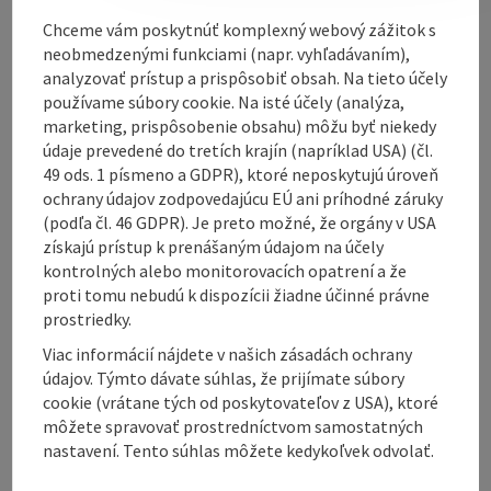
grapevines.
Chceme vám poskytnúť komplexný webový zážitok s
neobmedzenými funkciami (napr. vyhľadávaním),
analyzovať prístup a prispôsobiť obsah. Na tieto účely
používame súbory cookie. Na isté účely (analýza,
marketing, prispôsobenie obsahu) môžu byť niekedy
údaje prevedené do tretích krajín (napríklad USA) (čl.
Contact
49 ods. 1 písmeno a GDPR), ktoré neposkytujú úroveň
ochrany údajov zodpovedajúcu EÚ ani príhodné záruky
(podľa čl. 46 GDPR). Je preto možné, že orgány v USA
Opening hours
získajú prístup k prenášaným údajom na účely
kontrolných alebo monitorovacích opatrení a že
Arrival
proti tomu nebudú k dispozícii žiadne účinné právne
prostriedky.
Viac informácií nájdete v našich zásadách ochrany
Suitability
údajov. Týmto dávate súhlas, že prijímate súbory
cookie (vrátane tých od poskytovateľov z USA), ktoré
môžete spravovať prostredníctvom samostatných
Accessibility
nastavení. Tento súhlas môžete kedykoľvek odvolať.