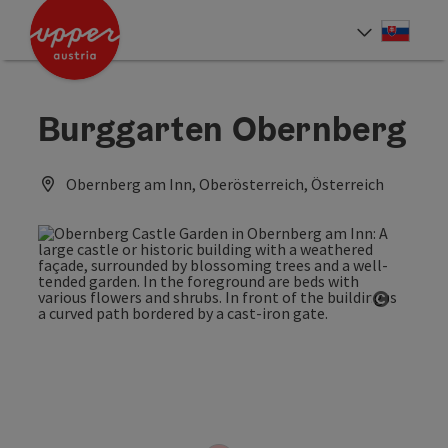
Accesskey
Accesskey
[0]
[2]
Slove
Select
Burggarten Obernberg
Obernberg am Inn, Oberösterreich, Österreich
Open co