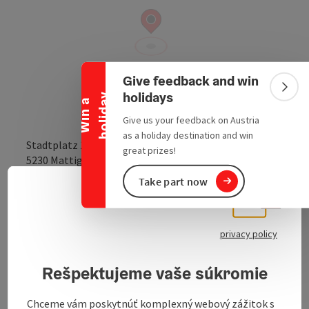
Collapse banner
Give feedback and win
Colla
holidays
y
W
i
n
a
h
o
l
i
d
a
Give us your feedback on Austria
as a holiday destination and win
Stadtplatz 1
great prizes!
open in Google
Open in 
5230
Mattighofen
Take part now
Slove
Select
Send inquiry
privacy policy
To the website
Rešpektujeme vaše súkromie
Chceme vám poskytnúť komplexný webový zážitok s
The Mattighofen Town Hall is located in the restored