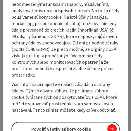
neobmedzenými funkciami (napr. vyhľadávaním),
Mattighofen Castle.
analyzovať prístup a prispôsobiť obsah. Na tieto účely
používame súbory cookie. Na isté účely (analýza,
marketing, prispôsobenie obsahu) môžu byť niekedy
údaje prevedené do tretích krajín (napríklad USA) (čl.
49 ods. 1 písmeno a GDPR), ktoré neposkytujú úroveň
Contact
ochrany údajov zodpovedajúcu EÚ ani príhodné záruky
(podľa čl. 46 GDPR). Je preto možné, že orgány v USA
získajú prístup k prenášaným údajom na účely
Arrival
kontrolných alebo monitorovacích opatrení a že
proti tomu nebudú k dispozícii žiadne účinné právne
prostriedky.
Suitability
Viac informácií nájdete v našich zásadách ochrany
údajov. Týmto dávate súhlas, že prijímate súbory
Accessibility
cookie (vrátane tých od poskytovateľov z USA), ktoré
môžete spravovať prostredníctvom samostatných
nastavení. Tento súhlas môžete kedykoľvek odvolať.
Povoliť všetky súbory cookie
Create PDF