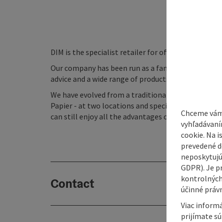
DIM is the specialist retailer for office supplies, p
Our company has been run as a family business by t
advice and a wide range of products are the basis of
We have evolved from a traditional book and paper 
Papier - at two locations and special web shops to
Chceme vám
can still enjoy all the advantages of a traditional lo
vyhľadávaní
cookie. Na 
prevedené do
neposkytujú
GDPR). Je p
kontrolných
Contact
účinné právn
Viac informá
prijímate s