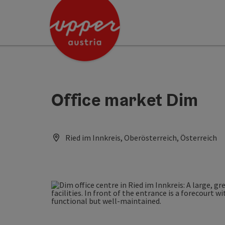
Accesskey
Accesskey
[0]
[2]
Office market Dim
Ried im Innkreis, Oberösterreich, Österreich