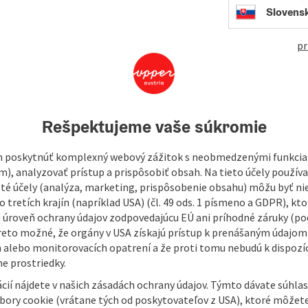
491
Slovens
pr
aper and books in Ried im Innkreis!
he Dim family for more than four decades. Service, expert
 our success.
Rešpektujeme vaše súkromie
shop into three business divisions - Büroprofi, Buch and
 be available for you around the clock. This means that you
 poskytnúť komplexný webový zážitok s neobmedzenými funkciam
cal specialist retailer.
m), analyzovať prístup a prispôsobiť obsah. Na tieto účely použí
isté účely (analýza, marketing, prispôsobenie obsahu) môžu byť ni
 tretích krajín (napríklad USA) (čl. 49 ods. 1 písmeno a GDPR), kto
 úroveň ochrany údajov zodpovedajúcu EÚ ani príhodné záruky (podľ
reto možné, že orgány v USA získajú prístup k prenášaným údajom
 alebo monitorovacích opatrení a že proti tomu nebudú k dispozíc
e prostriedky.
cií nájdete v našich zásadách ochrany údajov. Týmto dávate súhlas
úbory cookie (vrátane tých od poskytovateľov z USA), ktoré môžet