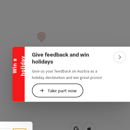
Collapse banner
Give feedback and win
y
Colla
holidays
W
i
n
a
h
o
l
i
d
a
Give us your feedback on Austria as a
holiday destination and win great prizes!
Take part now
rzeile 3