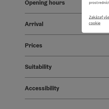
Opening hours
prostredníc
Zakázať vš
Arrival
cookie
Prices
Suitability
Accessibility