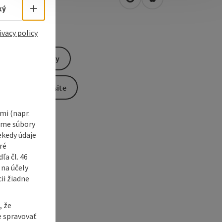
open in Google Maps
Open in Apple Map
0
Ried im Innkreis
Select language - Open menu
ký
ivacy policy
Send inquiry
To the website
i (napr.
vame súbory
ekedy údaje
ré
a čl. 46
 na účely
ii žiadne
, že
e spravovať