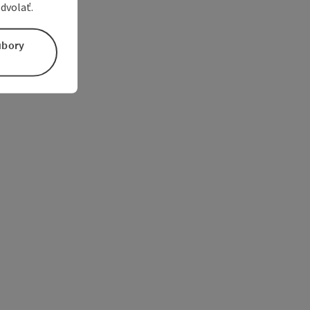
dvolať.
úbory