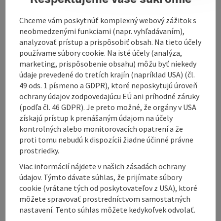
Information:
Office entrance on Hartwagner-Straße / Ried im
Chceme vám poskytnúť komplexný webový zážitok s
Innkreis
neobmedzenými funkciami (napr. vyhľadávaním),
analyzovať prístup a prispôsobiť obsah. Na tieto účely
používame súbory cookie. Na isté účely (analýza,
marketing, prispôsobenie obsahu) môžu byť niekedy
údaje prevedené do tretích krajín (napríklad USA) (čl.
Contact
49 ods. 1 písmeno a GDPR), ktoré neposkytujú úroveň
ochrany údajov zodpovedajúcu EÚ ani príhodné záruky
(podľa čl. 46 GDPR). Je preto možné, že orgány v USA
Opening hours
získajú prístup k prenášaným údajom na účely
kontrolných alebo monitorovacích opatrení a že
proti tomu nebudú k dispozícii žiadne účinné právne
Arrival
prostriedky.
Viac informácií nájdete v našich zásadách ochrany
údajov. Týmto dávate súhlas, že prijímate súbory
Suitability
cookie (vrátane tých od poskytovateľov z USA), ktoré
môžete spravovať prostredníctvom samostatných
Accessibility
nastavení. Tento súhlas môžete kedykoľvek odvolať.