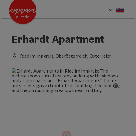
Accesskey
Accesskey
[0]
[2]
Slove
Select
Erhardt Apartment
Ried im Innkreis, Oberösterreich, Österreich
Open co