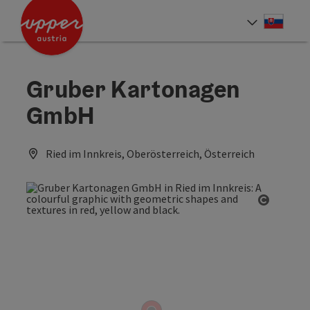
Accesskey
Accesskey
[0]
[2]
Slove
Select
Gruber Kartonagen
GmbH
Ried im Innkreis, Oberösterreich, Österreich
Open co