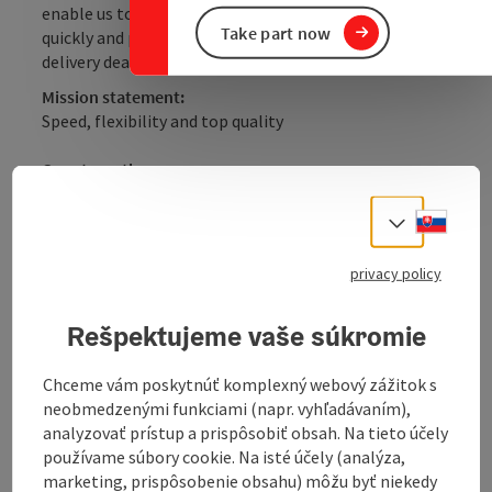
enable us to realise your packaging requirements
Take part now
quickly and professionally. Especially for very tight
delivery deadlines and small print runs.
Mission statement:
Speed, flexibility and top quality
Our strengths:
Fast response time to your enquiry, rapid sample
creation and pricing
Slove
Select
Professional:
privacy policy
Experience in production processing
Many years of co-operation with agencies
Rešpektujeme vaše súkromie
One contact person for the entire order
processing
Chceme vám poskytnúť komplexný webový zážitok s
Creative solutions for your packaging
neobmedzenými funkciami (napr. vyhľadávaním),
analyzovať prístup a prispôsobiť obsah. Na tieto účely
Your advantage:
používame súbory cookie. Na isté účely (analýza,
Short delivery times
marketing, prispôsobenie obsahu) môžu byť niekedy