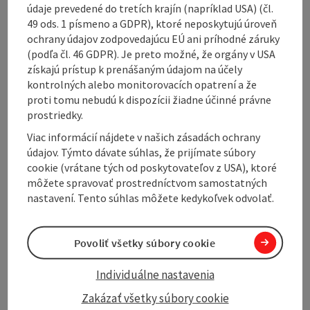
Inexpensive small and medium runs Cardboard is
údaje prevedené do tretích krajín (napríklad USA) (čl.
made from organic raw materials.
49 ods. 1 písmeno a GDPR), ktoré neposkytujú úroveň
Like all living things, handling cardboard
ochrany údajov zodpovedajúcu EÚ ani príhodné záruky
requires the utmost care, flexibility and many
(podľa čl. 46 GDPR). Je preto možné, že orgány v USA
years of experience. Gruber has this experience
získajú prístup k prenášaným údajom na účely
as ...
kontrolných alebo monitorovacích opatrení a že
proti tomu nebudú k dispozícii žiadne účinné právne
Display complete description
prostriedky.
Viac informácií nájdete v našich zásadách ochrany
údajov. Týmto dávate súhlas, že prijímate súbory
cookie (vrátane tých od poskytovateľov z USA), ktoré
môžete spravovať prostredníctvom samostatných
Contact
nastavení. Tento súhlas môžete kedykoľvek odvolať.
Opening hours
Povoliť všetky súbory cookie
Individuálne nastavenia
Arrival
Zakázať všetky súbory cookie