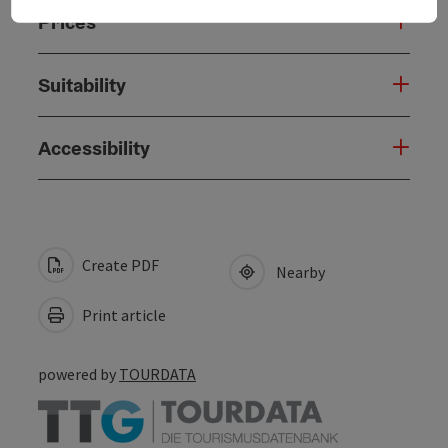
Prices
Suitability
Accessibility
Create PDF
Nearby
Print article
powered by
TOURDATA