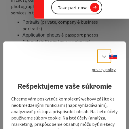
photographers have been offering you many different
Take part now
services in the field of photography.
(private, company & business
Portraits
portraits)
& passport photos
Application photos
(biometric ID photos, visa photos)
(studio and outdoor photos)
Family photos
photos (studio and outdoor
Children and baby
Slove
Select
photos)
(wedding series & wedding
Wedding photos
privacy policy
reportages)
(club and group photos)
Group photos
Rešpektujeme vaše súkromie
(parent-child
Kindergarten photography
centres, kindergartens)
Chceme vám poskytnúť komplexný webový zážitok s
(primary schools,
School photography
neobmedzenými funkciami (napr. vyhľadávaním),
secondary schools)
analyzovať prístup a prispôsobiť obsah. Na tieto účely
(individual portraits, group
First communions
používame súbory cookie. Na isté účely (analýza,
shots and reportages)
marketing, prispôsobenie obsahu) môžu byť niekedy
(individual portraits, group shots
Confirmations