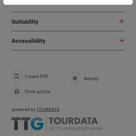
Prices
Suitability
Accessibility
Create PDF
Nearby
Print article
powered by
TOURDATA