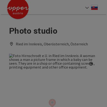
Accesskey
Accesskey
[0]
[2]
Slove
Select
Photo studio
Ried im Innkreis, Oberösterreich, Österreich
Open co