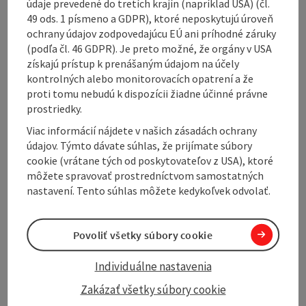
údaje prevedené do tretích krajín (napríklad USA) (čl.
and reportages)
49 ods. 1 písmeno a GDPR), ktoré neposkytujú úroveň
Event and function ...
ochrany údajov zodpovedajúcu EÚ ani príhodné záruky
(podľa čl. 46 GDPR). Je preto možné, že orgány v USA
Display complete description
získajú prístup k prenášaným údajom na účely
kontrolných alebo monitorovacích opatrení a že
proti tomu nebudú k dispozícii žiadne účinné právne
prostriedky.
Viac informácií nájdete v našich zásadách ochrany
Contact
údajov. Týmto dávate súhlas, že prijímate súbory
cookie (vrátane tých od poskytovateľov z USA), ktoré
môžete spravovať prostredníctvom samostatných
Opening hours
nastavení. Tento súhlas môžete kedykoľvek odvolať.
Arrival
Povoliť všetky súbory cookie
Individuálne nastavenia
Equipment
Zakázať všetky súbory cookie