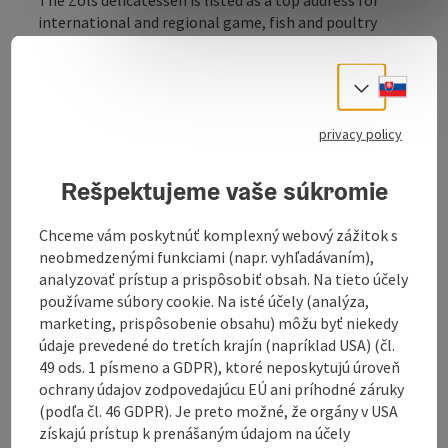
international and regional game, fish and poultry
specialities in the Austrian delicatessen guide "À la
carte" as well as in the "Genuss-Guide". Recipe ideas
Slove
are also brought to the table during expert
Select
consultations.
privacy policy
Whether international fish specialities such as
lobster, scallops, tuna, langoustines etc., rare exotic
Rešpektujeme vaše súkromie
fish or seasonal fish from the region such as the
Attersee char: the team at the Zöls family business
fulfils every wish.
Chceme vám poskytnúť komplexný webový zážitok s
neobmedzenými funkciami (napr. vyhľadávaním),
High-quality game specialities from local forests and
analyzovať prístup a prispôsobiť obsah. Na tieto účely
various types of poultry are also available.
používame súbory cookie. Na isté účely (analýza,
marketing, prispôsobenie obsahu) môžu byť niekedy
The best ingredients for good cooking - from ...
údaje prevedené do tretích krajín (napríklad USA) (čl.
49 ods. 1 písmeno a GDPR), ktoré neposkytujú úroveň
Display complete description
ochrany údajov zodpovedajúcu EÚ ani príhodné záruky
(podľa čl. 46 GDPR). Je preto možné, že orgány v USA
získajú prístup k prenášaným údajom na účely