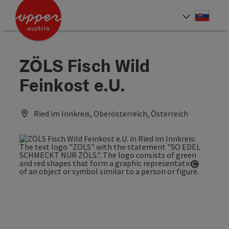
Accesskey
Accesskey
[0]
[2]
Slove
Select
ZÖLS Fisch Wild
Feinkost e.U.
Ried im Innkreis, Oberösterreich, Österreich
Open co