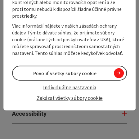
kontrolných alebo monitorovacích opatrení a že
proti tomu nebudú k dispozícii žiadne účinné právne
Contact
prostriedky.
Viac informácií nájdete v našich zásadách ochrany
údajov. Týmto dávate súhlas, že prijímate súbory
Opening hours
cookie (vrátane tých od poskytovateľov z USA), ktoré
môžete spravovať prostredníctvom samostatných
nastavení. Tento súhlas môžete kedykoľvek odvolať.
Arrival
Povoliť všetky súbory cookie
Prices
Individuálne nastavenia
Suitability
Zakázať všetky súbory cookie
Accessibility