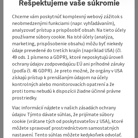
Rešpektujeme vaše súkromie
You can find more information
here
.
Chceme vám poskytnúť komplexný webový zážitok s
neobmedzenými funkciami (napr. vyhľadávaním),
analyzovať prístup a prispôsobiť obsah. Na tieto účely
používame súbory cookie. Na isté účely (analýza,
Contact
marketing, prispôsobenie obsahu) môžu byť niekedy
údaje prevedené do tretích krajín (napríklad USA) (čl.
49 ods. 1 písmeno a GDPR), ktoré neposkytujú úroveň
Opening hours
ochrany údajov zodpovedajúcu EÚ ani príhodné záruky
(podľa čl. 46 GDPR). Je preto možné, že orgány v USA
získajú prístup k prenášaným údajom na účely
Arrival
kontrolných alebo monitorovacích opatrení a že
proti tomu nebudú k dispozícii žiadne účinné právne
prostriedky.
Prices
Viac informácií nájdete v našich zásadách ochrany
údajov. Týmto dávate súhlas, že prijímate súbory
Suitability
cookie (vrátane tých od poskytovateľov z USA), ktoré
môžete spravovať prostredníctvom samostatných
nastavení. Tento súhlas môžete kedykoľvek odvolať.