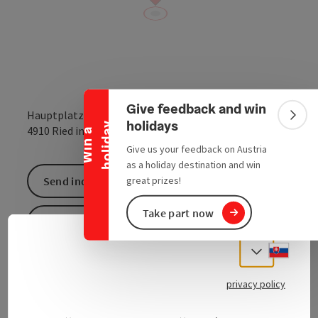
Collapse banner
Give feedback and win
Hauptplatz 11
Colla
holidays
y
open in Google
Open in 
4910
Ried im Innkreis
W
i
n
a
h
o
l
i
d
a
Give us your feedback on Austria
as a holiday destination and win
Send inquiry
great prizes!
Take part now
To the website
Slove
Select
Faster and more up-to-date information with the
privacy policy
daily newspaper of the Oberösterreicherinnen und
Oberösterreicher | OÖNachrichten