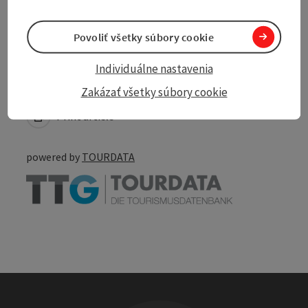
Accessibility
Povoliť všetky súbory cookie
Individuálne nastavenia
Create PDF
Nearby
Zakázať všetky súbory cookie
Print article
powered by
TOURDATA