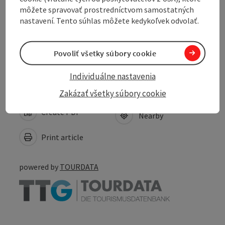
môžete spravovať prostredníctvom samostatných
Suitability
nastavení. Tento súhlas môžete kedykoľvek odvolať.
Accessibility
Povoliť všetky súbory cookie
Individuálne nastavenia
Zakázať všetky súbory cookie
Create PDF
Nearby
Print article
powered by
TOURDATA