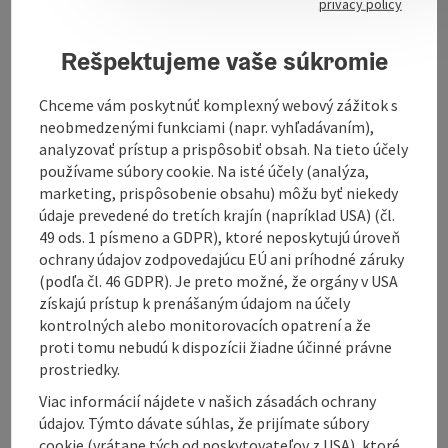
privacy policy
Top fashion every 6 weeks
direct from Italy
Rešpektujeme vaše súkromie
High Fashion
Chceme vám poskytnúť komplexný webový zážitok s
You can find more information
here.
neobmedzenými funkciami (napr. vyhľadávaním),
analyzovať prístup a prispôsobiť obsah. Na tieto účely
používame súbory cookie. Na isté účely (analýza,
marketing, prispôsobenie obsahu) môžu byť niekedy
údaje prevedené do tretích krajín (napríklad USA) (čl.
Contact
49 ods. 1 písmeno a GDPR), ktoré neposkytujú úroveň
ochrany údajov zodpovedajúcu EÚ ani príhodné záruky
(podľa čl. 46 GDPR). Je preto možné, že orgány v USA
Opening hours
získajú prístup k prenášaným údajom na účely
kontrolných alebo monitorovacích opatrení a že
proti tomu nebudú k dispozícii žiadne účinné právne
Arrival
prostriedky.
Viac informácií nájdete v našich zásadách ochrany
údajov. Týmto dávate súhlas, že prijímate súbory
Prices
cookie (vrátane tých od poskytovateľov z USA), ktoré