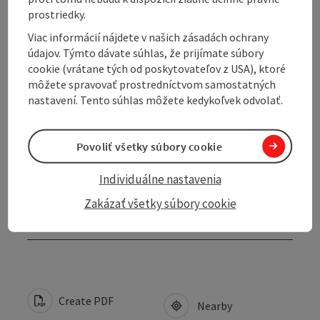
prostriedky.
Opening hours
Viac informácií nájdete v našich zásadách ochrany
údajov. Týmto dávate súhlas, že prijímate súbory
cookie (vrátane tých od poskytovateľov z USA), ktoré
Arrival
môžete spravovať prostredníctvom samostatných
nastavení. Tento súhlas môžete kedykoľvek odvolať.
Prices
Povoliť všetky súbory cookie
Suitability
Individuálne nastavenia
Zakázať všetky súbory cookie
Accessibility
Create PDF
Nearby