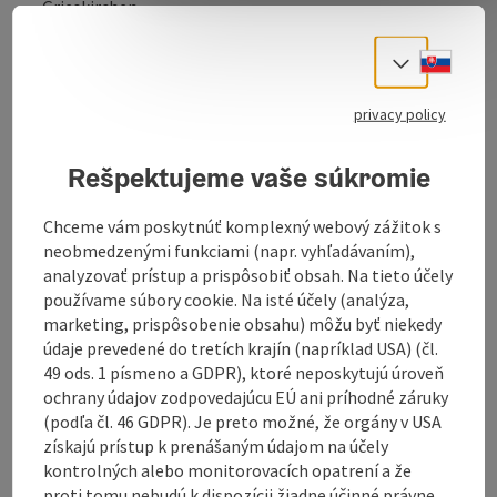
Grieskirchen
Traditional costume fashion is booming like never
Slove
Select
before. The recipe for success in our opinion: It
lightens the mood when many festival-goers are
dressed in traditional costume. Traditional costume
privacy policy
makes people feel relaxed and creates a sense of
togetherness. Traditional costume is a consumer
Rešpektujeme vaše súkromie
trend that should be taken seriously.
Above all, the dirndl suits every figure type. It conceals
Chceme vám poskytnúť komplexný webový zážitok s
where it is necessary and emphasises where it is
neobmedzenými funkciami (napr. vyhľadávaním),
desirable. But it's not just the many folk and summer
analyzovať prístup a prispôsobiť obsah. Na tieto účely
festivals that are welcome occasions to dress ...
používame súbory cookie. Na isté účely (analýza,
marketing, prispôsobenie obsahu) môžu byť niekedy
Display complete description
údaje prevedené do tretích krajín (napríklad USA) (čl.
49 ods. 1 písmeno a GDPR), ktoré neposkytujú úroveň
ochrany údajov zodpovedajúcu EÚ ani príhodné záruky
(podľa čl. 46 GDPR). Je preto možné, že orgány v USA
získajú prístup k prenášaným údajom na účely
kontrolných alebo monitorovacích opatrení a že
Contact
proti tomu nebudú k dispozícii žiadne účinné právne