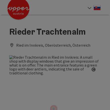
Accesskey
Accesskey
[0]
[2]
Slove
Select
Rieder Trachtenalm
Ried im Innkreis, Oberösterreich, Österreich
Open co