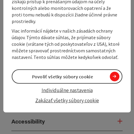
získajú prístup k prenášaným údajom na účely
kontrolných alebo monitorovacích opatrení a že
proti tomu nebudú k dispozícii žiadne účinné právne
prostriedky.
Contact
Viac informácií nájdete v našich zásadách ochrany
údajov. Týmto dávate súhlas, že prijímate súbory
cookie (vrátane tých od poskytovateľov z USA), ktoré
Opening hours
môžete spravovať prostredníctvom samostatných
nastavení. Tento súhlas môžete kedykoľvek odvolať.
Arrival
Povoliť všetky súbory cookie
Prices
Individuálne nastavenia
Zakázať všetky súbory cookie
Suitability
Accessibility