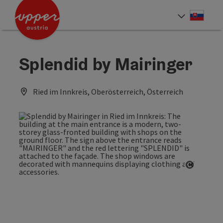
Accesskey
Accesskey
[0]
[2]
Slove
Select
Splendid by Mairinger
Ried im Innkreis, Oberösterreich, Österreich
Open co