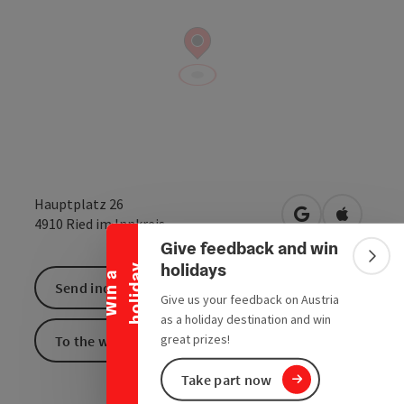
Collapse banner
Hauptplatz 26
open in Google
Open in 
4910
Ried im Innkreis
Give feedback and win
Colla
holidays
y
W
i
n
a
h
o
l
i
d
a
Send inquiry
Give us your feedback on Austria
as a holiday destination and win
great prizes!
To the website
Take part now