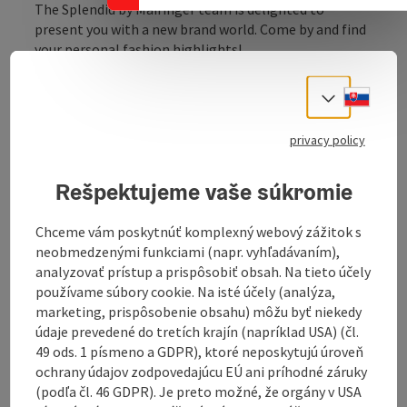
The Splendid by Mairinger team is delighted to
present you with a new brand world. Come by and find
your personal fashion highlights!
Marken:
Slove
Cambio
Select
Furla
Marc Cain
privacy policy
Repeat
Twin Set
Rešpektujeme vaše súkromie
Colmar
0039 Italy
Chceme vám poskytnúť komplexný webový zážitok s
Aigner
neobmedzenými funkciami (napr. vyhľadávaním),
Shirtaporter
analyzovať prístup a prispôsobiť obsah. Na tieto účely
Closed
používame súbory cookie. Na isté účely (analýza,
Ed Parrish
marketing, prispôsobenie obsahu) môžu byť niekedy
Allude
údaje prevedené do tretích krajín (napríklad USA) (čl.
Lu Li Lina
49 ods. 1 písmeno a GDPR), ktoré neposkytujú úroveň
Roberto Ricci Designs
ochrany údajov zodpovedajúcu EÚ ani príhodné záruky
Atelier Borgo 12
(podľa čl. 46 GDPR). Je preto možné, že orgány v USA