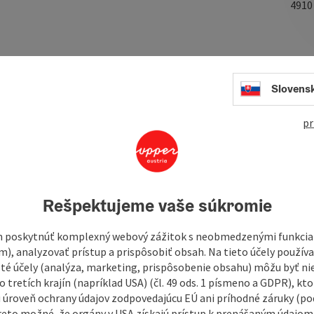
491
ment, over 100 employees who take time for their
Slovens
 guarantee - you will find all this and more at AIGNER
pr
come a unique competence centre for good vision and
st advice - and much more...
Rešpektujeme vaše súkromie
 affordable brand-name glasses to world-famous designer
 poskytnúť komplexný webový zážitok s neobmedzenými funkciam
hnology
m), analyzovať prístup a prispôsobiť obsah. Na tieto účely použí
isté účely (analýza, marketing, prispôsobenie obsahu) môžu byť ni
 tretích krajín (napríklad USA) (čl. 49 ods. 1 písmeno a GDPR), kto
gle ...
 úroveň ochrany údajov zodpovedajúcu EÚ ani príhodné záruky (podľ
reto možné, že orgány v USA získajú prístup k prenášaným údajom