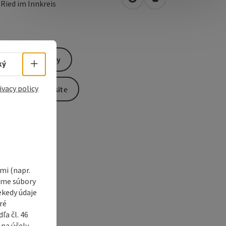
open in Google Maps
Open in Apple Map
0
Ried im Innkreis
Send inquiry
Select language - Open menu
ký
ivacy policy
To the website
i (napr.
vame súbory
ekedy údaje
ré
a čl. 46
 na účely