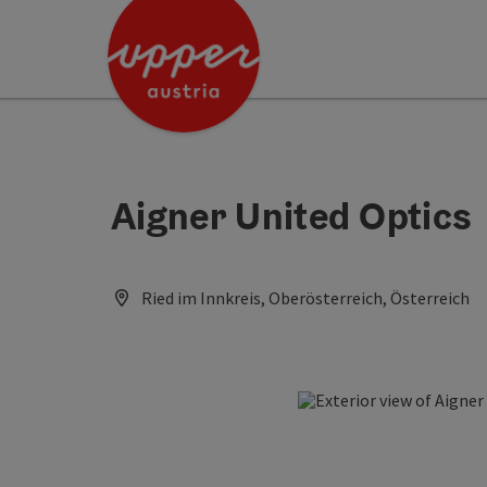
Accesskey
Accesskey
[0]
[2]
Aigner United Optics
Ried im Innkreis, Oberösterreich, Österreich