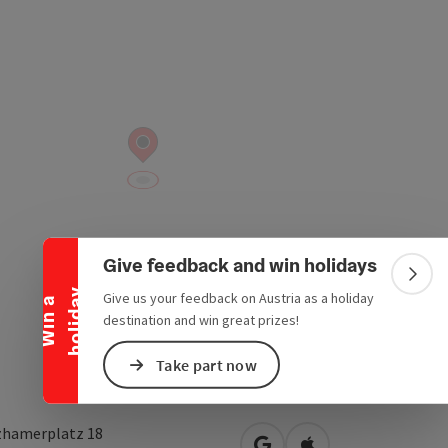
Collapse banner
Give feedback and win holidays
Colla
y
Give us your feedback on Austria as a holiday
W
i
n
a
h
o
l
i
d
a
destination and win great prizes!
Take part now
zhamerplatz 18