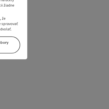
ii žiadne
, že
e spravovať
dvolať.
úbory