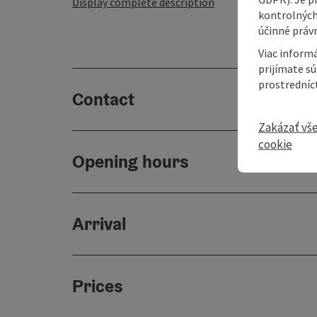
Display complete description
kontrolných
účinné právn
Viac informá
prijímate s
prostredníc
Contact
Zakázať vš
cookie
Opening hours
Arrival
Prices