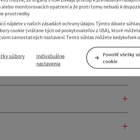
 alebo monitorovacích opatrení a že proti tomu nebudú k dispozíc
e prostriedky.
cií nájdete v našich zásadách ochrany údajov. Týmto dávate súhlas
úbory cookie (vrátane tých od poskytovateľov z USA), ktoré môžet
tvom samostatných nastavení. Tento súhlas môžete kedykoľvek o
Povoliť všetky s
etky súbory
Individuálne
cookie
nastavenia