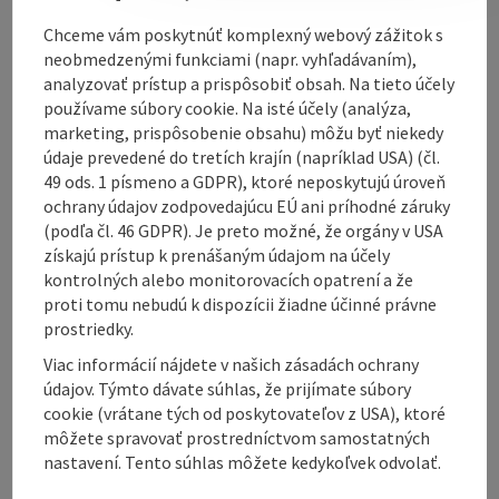
Chceme vám poskytnúť komplexný webový zážitok s
neobmedzenými funkciami (napr. vyhľadávaním),
analyzovať prístup a prispôsobiť obsah. Na tieto účely
Contact
používame súbory cookie. Na isté účely (analýza,
marketing, prispôsobenie obsahu) môžu byť niekedy
údaje prevedené do tretích krajín (napríklad USA) (čl.
Arrival
49 ods. 1 písmeno a GDPR), ktoré neposkytujú úroveň
ochrany údajov zodpovedajúcu EÚ ani príhodné záruky
(podľa čl. 46 GDPR). Je preto možné, že orgány v USA
Sports
získajú prístup k prenášaným údajom na účely
kontrolných alebo monitorovacích opatrení a že
proti tomu nebudú k dispozícii žiadne účinné právne
Prices
prostriedky.
Viac informácií nájdete v našich zásadách ochrany
Suitability
údajov. Týmto dávate súhlas, že prijímate súbory
cookie (vrátane tých od poskytovateľov z USA), ktoré
môžete spravovať prostredníctvom samostatných
Accessibility
nastavení. Tento súhlas môžete kedykoľvek odvolať.