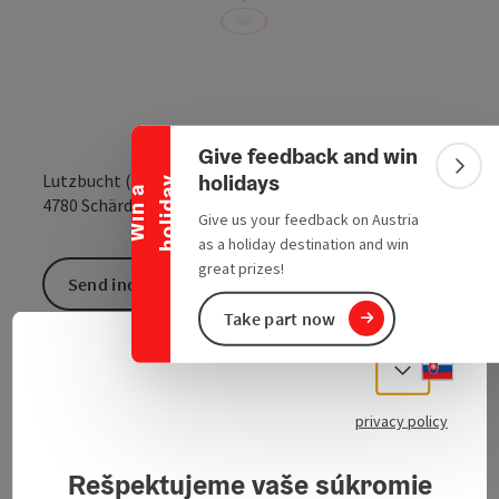
Collapse banner
Give feedback and win
Colla
holidays
Lutzbucht (Fluß Pram)
y
W
i
n
a
h
o
l
i
d
a
open in Google
Open in 
4780
Schärding
Give us your feedback on Austria
as a holiday destination and win
great prizes!
Send inquiry
Take part now
To the website
Slove
Select
privacy policy
Natural ice rink
Ice skating in winter.
Rešpektujeme vaše súkromie