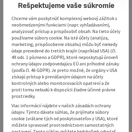
Rešpektujeme vaše súkromie
Please do not hesitate to contact us if you have any
further questions or concerns.
Chceme vám poskytnúť komplexný webový zážitok s
neobmedzenými funkciami (napr. vyhľadávaním),
analyzovať prístup a prispôsobiť obsah. Na tieto účely
používame súbory cookie. Na isté účely (analýza,
Contact
marketing, prispôsobenie obsahu) môžu byť niekedy
údaje prevedené do tretích krajín (napríklad USA) (čl.
49 ods. 1 písmeno a GDPR), ktoré neposkytujú úroveň
Opening hours
ochrany údajov zodpovedajúcu EÚ ani príhodné záruky
(podľa čl. 46 GDPR). Je preto možné, že orgány v USA
získajú prístup k prenášaným údajom na účely
Arrival
kontrolných alebo monitorovacích opatrení a že
proti tomu nebudú k dispozícii žiadne účinné právne
prostriedky.
Equipment
Viac informácií nájdete v našich zásadách ochrany
údajov. Týmto dávate súhlas, že prijímate súbory
Suitability
cookie (vrátane tých od poskytovateľov z USA), ktoré
môžete spravovať prostredníctvom samostatných
nastavení. Tento súhlas môžete kedykoľvek odvolať.