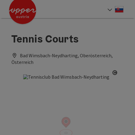
Accesskey
Accesskey
[0]
[2]
Slove
Select
Tennis Courts
Bad Wimsbach-Neydharting, Oberösterreich,
Österreich
Open co