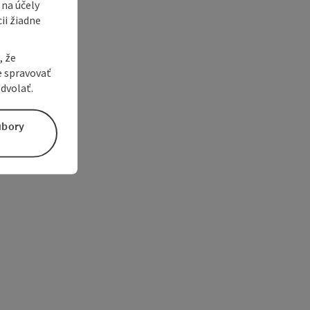
 na účely
ii žiadne
, že
e spravovať
dvolať.
úbory