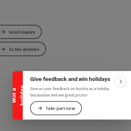
Send inquiry
To the website
Collapse banner
Give feedback and win holidays
Colla
y
Give us your feedback on Austria as a holiday
W
i
n
a
h
o
l
i
d
a
destination and win great prizes!
Take part now