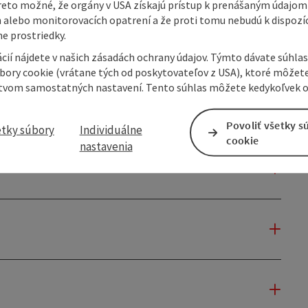
reto možné, že orgány v USA získajú prístup k prenášaným údajom
 alebo monitorovacích opatrení a že proti tomu nebudú k dispozíc
e prostriedky.
cií nájdete v našich zásadách ochrany údajov. Týmto dávate súhlas
úbory cookie (vrátane tých od poskytovateľov z USA), ktoré môžet
tvom samostatných nastavení. Tento súhlas môžete kedykoľvek o
Povoliť všetky s
etky súbory
Individuálne
cookie
nastavenia