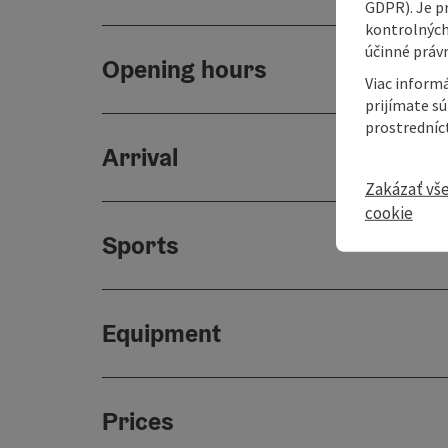
GDPR). Je p
kontrolných
účinné právn
Opening hours
Viac informá
prijímate s
prostredníc
Arrival
Zakázať vš
cookie
Sports
Equipment
Prices