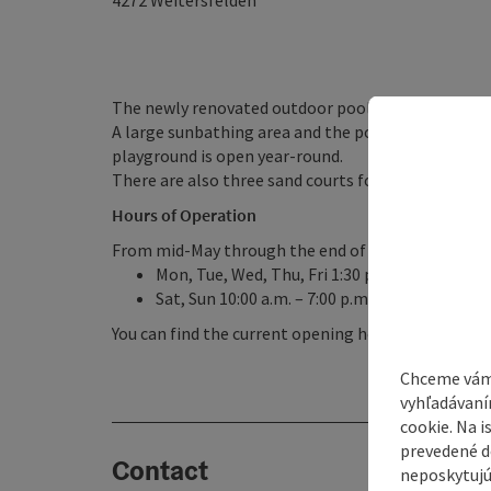
4272
Weitersfelden
The newly renovated outdoor pool in Weitersfelden
A large sunbathing area and the poolside snack bar
playground is open year-round.
There are also three sand courts for beach volleyba
Hours of Operation
From mid-May through the end of August
Mon, Tue, Wed, Thu, Fri 1:30 p.m. – 7:00 p.m.
Sat, Sun 10:00 a.m. – 7:00 p.m.
You can find the current opening hours on the Wei
Chceme vám
vyhľadávaní
cookie. Na 
prevedené do
Contact
neposkytujú