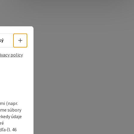
e Maps
 Apple Maps
Select language - Open menu
ký
ivacy policy
i (napr.
vame súbory
ekedy údaje
ré
a čl. 46