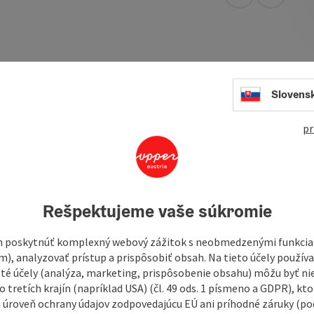
open in Googl
Open in
 features a spacious swimming pool and a children’s pool.
 with a sun deck round out the amenities. The children’s
Slovens
ll.
pr
Rešpektujeme vaše súkromie
terfelden municipality’s website
HERE
 poskytnúť komplexný webový zážitok s neobmedzenými funkciam
m), analyzovať prístup a prispôsobiť obsah. Na tieto účely použí
isté účely (analýza, marketing, prispôsobenie obsahu) môžu byť ni
 tretích krajín (napríklad USA) (čl. 49 ods. 1 písmeno a GDPR), kto
 úroveň ochrany údajov zodpovedajúcu EÚ ani príhodné záruky (podľ