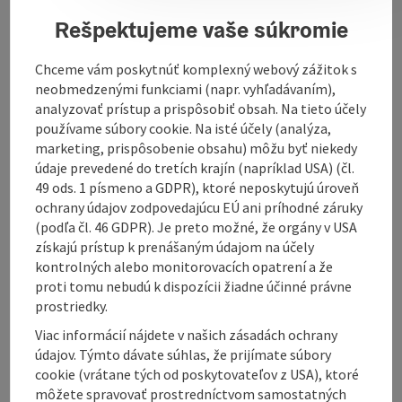
Rešpektujeme vaše súkromie
Take advantage of the beautiful beach volleyball
court in Lohnsburg near the Kobernaußerwald.
Chceme vám poskytnúť komplexný webový zážitok s
neobmedzenými funkciami (napr. vyhľadávaním),
analyzovať prístup a prispôsobiť obsah. Na tieto účely
používame súbory cookie. Na isté účely (analýza,
marketing, prispôsobenie obsahu) môžu byť niekedy
Contact
údaje prevedené do tretích krajín (napríklad USA) (čl.
49 ods. 1 písmeno a GDPR), ktoré neposkytujú úroveň
ochrany údajov zodpovedajúcu EÚ ani príhodné záruky
Opening hours
(podľa čl. 46 GDPR). Je preto možné, že orgány v USA
získajú prístup k prenášaným údajom na účely
kontrolných alebo monitorovacích opatrení a že
Arrival
proti tomu nebudú k dispozícii žiadne účinné právne
prostriedky.
Sports
Viac informácií nájdete v našich zásadách ochrany
údajov. Týmto dávate súhlas, že prijímate súbory
cookie (vrátane tých od poskytovateľov z USA), ktoré
Suitability
môžete spravovať prostredníctvom samostatných