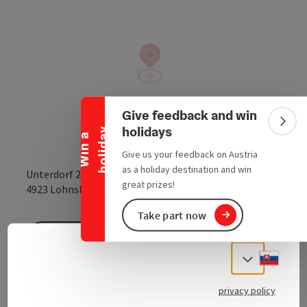
Collapse banner
Give feedback and win
Colla
holidays
y
W
i
n
a
h
o
l
i
d
a
Give us your feedback on Austria
as a holiday destination and win
Unterdorf 2
great prizes!
open in Google
Open in 
4923
Lohnsburg am Kobernaußerwald
Take part now
Send inquiry
Slove
Select
To the website
privacy policy