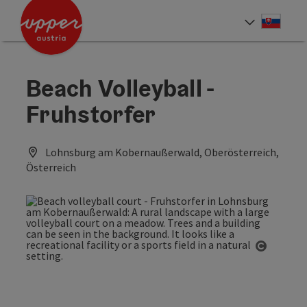
Accesskey
Accesskey
[0]
[2]
Slove
Select
Beach Volleyball -
Fruhstorfer
Lohnsburg am Kobernaußerwald, Oberösterreich,
Österreich
Open co