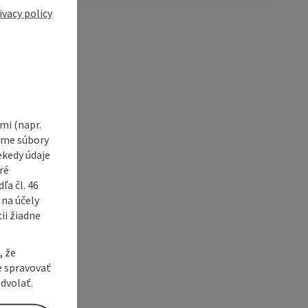
e Maps
 Apple Maps
ivacy policy
i (napr.
vame súbory
ekedy údaje
ré
a čl. 46
 na účely
ii žiadne
, že
e spravovať
dvolať.