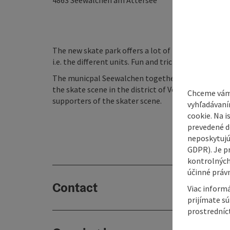
4863
Seewalchen am Attersee
The new skate park offers a lot of training possibi
i.e. the different units. Fun and tricks are possible
The municpal Seewalchen together with the skate 
the skate scene in the district of Vöcklabruck, bui
Chceme vám
supporters of the skater scene.
vyhľadávaní
cookie. Na 
prevedené do
neposkytujú
GDPR). Je p
kontrolných
účinné právn
Contact
Viac informá
prijímate s
prostredníc