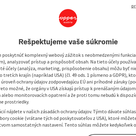
open in Googl
Open in
pr
lities for young sports enthusiasts with many "obstacles",
 on an area of 550 m² on a brand new park.
Rešpektujeme vaše súkromie
club Cultural Boarders, which is committed to promoting
lt up the skate park with the help of highly motivated local
 poskytnúť komplexný webový zážitok s neobmedzenými funkciam
m), analyzovať prístup a prispôsobiť obsah. Na tieto účely použí
isté účely (analýza, marketing, prispôsobenie obsahu) môžu byť ni
 tretích krajín (napríklad USA) (čl. 49 ods. 1 písmeno a GDPR), kto
 úroveň ochrany údajov zodpovedajúcu EÚ ani príhodné záruky (podľ
reto možné, že orgány v USA získajú prístup k prenášaným údajom
 alebo monitorovacích opatrení a že proti tomu nebudú k dispozíc
e prostriedky.
cií nájdete v našich zásadách ochrany údajov. Týmto dávate súhlas
úbory cookie (vrátane tých od poskytovateľov z USA), ktoré môžet
tvom samostatných nastavení. Tento súhlas môžete kedykoľvek o