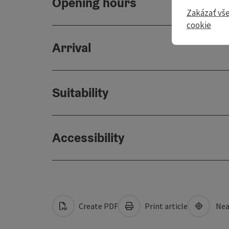
Opening hours
Zakázať vš
cookie
Arrival
Suitability
Accessibility
Create PDF
Print article
Nea