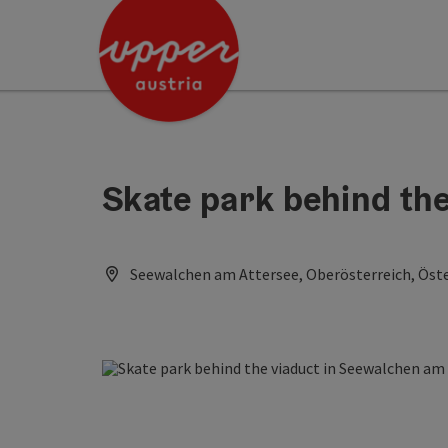
Accesskey
Accesskey
[0]
[2]
Skate park behind the
Seewalchen am Attersee, Oberösterreich, Öste