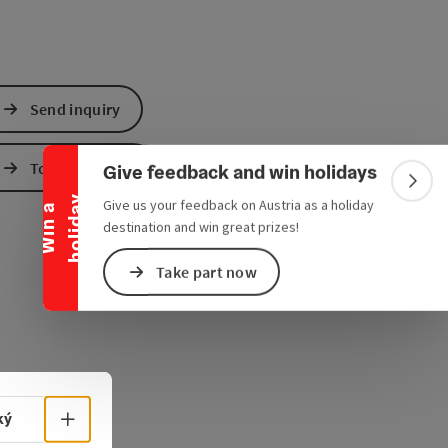
Collapse banner
Send inquiry
To the website
Give feedback and win holidays
Colla
y
Give us your feedback on Austria as a holiday
W
i
n
a
h
o
l
i
d
a
destination and win great prizes!
Take part now
Select language - Open menu
ký