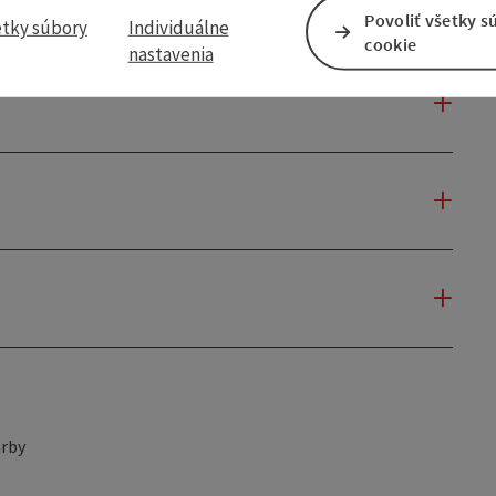
Povoliť všetky s
etky súbory
Individuálne
cookie
nastavenia
rby