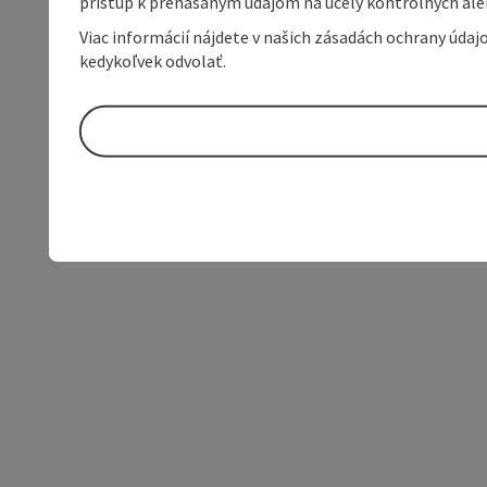
prístup k prenášaným údajom na účely kontrolných aleb
Viac informácií nájdete v našich zásadách ochrany úda
kedykoľvek odvolať.