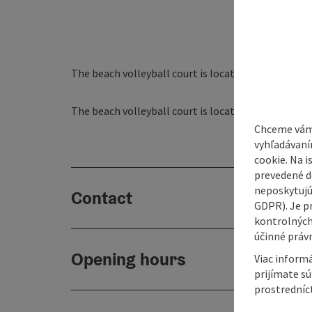
The beach volleyball court is located on the grou
The beach volleyball court is located in the outdo
Chceme vám
vyhľadávaní
cookie. Na 
prevedené do
neposkytujú
Contact
GDPR). Je p
kontrolných
účinné právn
Opening hours
Viac informá
prijímate s
prostredníc