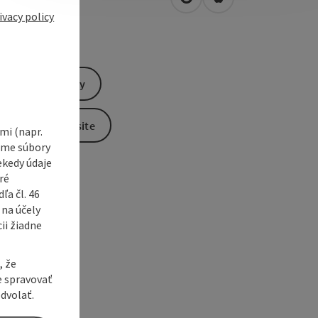
open in Google Maps
Open in Apple Map
0
Braunau am Inn
ivacy policy
Send inquiry
To the website
i (napr.
vame súbory
ekedy údaje
ré
a čl. 46
 na účely
ii žiadne
, že
e spravovať
dvolať.