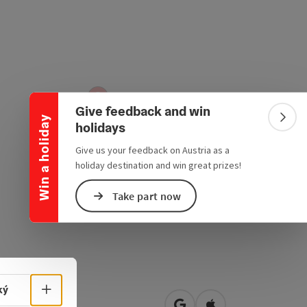
Collapse banner
Give feedback and win
Win a holiday
Colla
holidays
Give us your feedback on Austria as a
holiday destination and win great prizes!
Take part now
Select language - Open menu
ký
der Haiden 80