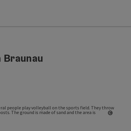
n Braunau
Open co