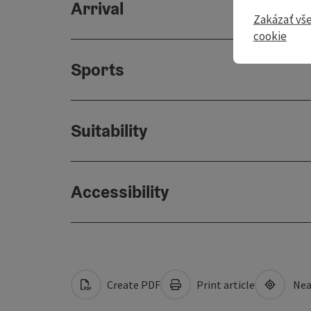
Arrival
Zakázať vš
cookie
Sports
Suitability
Accessibility
Create PDF
Print article
Nea