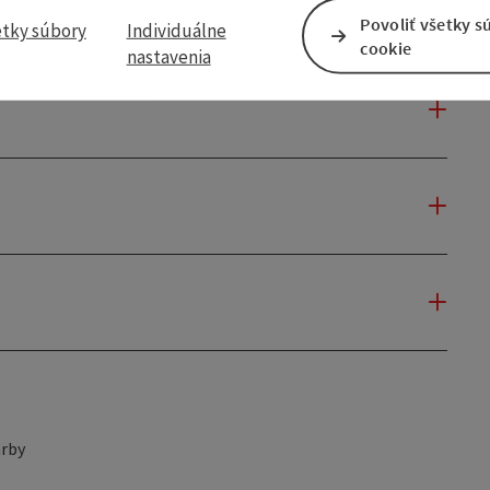
Povoliť všetky s
etky súbory
Individuálne
cookie
nastavenia
rby