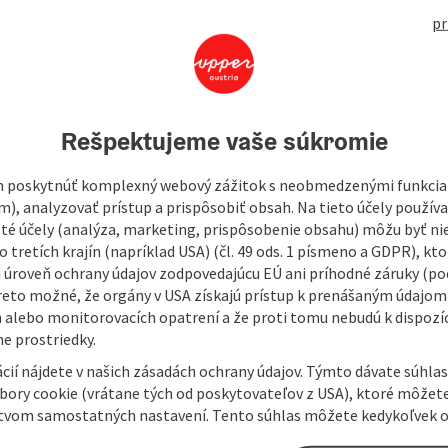
528
pr
nds of the Braunau am Inn Water Park.
Rešpektujeme vaše súkromie
or pool area of the Braunau am Inn adventure pool.
 poskytnúť komplexný webový zážitok s neobmedzenými funkciam
m), analyzovať prístup a prispôsobiť obsah. Na tieto účely použí
isté účely (analýza, marketing, prispôsobenie obsahu) môžu byť ni
 tretích krajín (napríklad USA) (čl. 49 ods. 1 písmeno a GDPR), kto
 úroveň ochrany údajov zodpovedajúcu EÚ ani príhodné záruky (podľ
reto možné, že orgány v USA získajú prístup k prenášaným údajom
 alebo monitorovacích opatrení a že proti tomu nebudú k dispozíc
e prostriedky.
cií nájdete v našich zásadách ochrany údajov. Týmto dávate súhlas
úbory cookie (vrátane tých od poskytovateľov z USA), ktoré môžet
tvom samostatných nastavení. Tento súhlas môžete kedykoľvek o