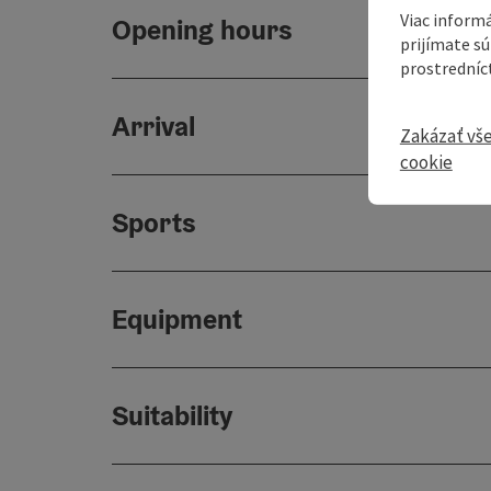
Viac informá
Opening hours
prijímate s
prostredníc
Arrival
Zakázať vš
cookie
Sports
Equipment
Suitability