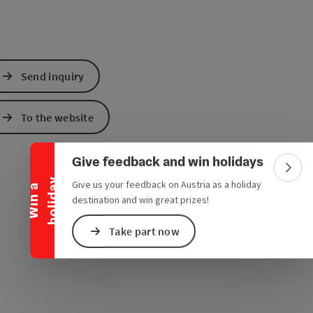
Send inquiry
Collapse banner
To the website
Give feedback and win holidays
Colla
y
Give us your feedback on Austria as a holiday
W
i
n
a
h
o
l
i
d
a
destination and win great prizes!
Take part now