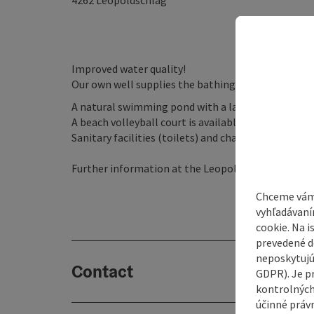
4262
Leopoldschlag
Improved water quality!
Our own well supplies the bathing pond with wate
A natural swimming pond with a large sunbathing 
A beach volleyball court is available!
Sanitary facilities (toilets) and changing rooms are
Further information at the Leopoldschlag municipa
Chceme vám
vyhľadávaní
cookie. Na 
prevedené do
neposkytujú
Contact
GDPR). Je p
kontrolných
účinné právn