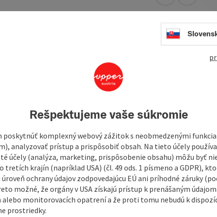
open in Googl
Open in
Slovens
pr
r
lawn and children's playground.
 available.
Rešpektujeme vaše súkromie
l office!
 poskytnúť komplexný webový zážitok s neobmedzenými funkciam
m), analyzovať prístup a prispôsobiť obsah. Na tieto účely použí
isté účely (analýza, marketing, prispôsobenie obsahu) môžu byť ni
 tretích krajín (napríklad USA) (čl. 49 ods. 1 písmeno a GDPR), kto
 úroveň ochrany údajov zodpovedajúcu EÚ ani príhodné záruky (podľ
reto možné, že orgány v USA získajú prístup k prenášaným údajom
 alebo monitorovacích opatrení a že proti tomu nebudú k dispozíc
e prostriedky.