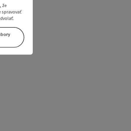
, že
e spravovať
dvolať.
úbory