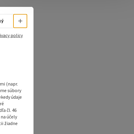
e Maps
 Apple Maps
Select language - Open menu
ký
ivacy policy
i (napr.
vame súbory
ekedy údaje
ré
a čl. 46
 na účely
ii žiadne